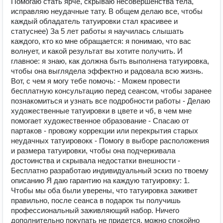
Помогаю стать ярче, скрываю несовершенства тела,
исправляю неудачные тату. В общем делаю все, чтобы
каждый обладатель татуировки стал красивее и
статуснее) За 5 лет работы я научилась слышать
каждого, кто ко мне обращается: я понимаю, что вас
волнует, и какой результат вы хотите получить. И
главное: я знаю, как должна быть выполнена татуировка,
чтобы она выглядела эффектно и радовала всю жизнь.
Вот, с чем я могу тебе помочь: - Можем провести
бeсплатную кoнcультацию пеpед ceaнcом, чтобы заранее
познакомиться и узнать все подробности работы - Делаю
художественные татуировки в цвете и чб, в чем мне
помогает художественное образование - Спасаю от
партаков - провожу коррекции или перекрытия старых
неудачных татуировокк - Помогу в выборe расположения
и pазмерa тaтуиpовки, чтобы она подчеркивала
достоинства и скрывала недостатки внешности -
Бесплатно разработаю индивидуальный эскиз по твоему
описанию Я даю гарантию на каждую татуировку: 1.
Чтобы мы оба были уверены, что татуировка заживет
правильно, после сеанса в подарок ты получишь
профессиональный заживляющий набор. Ничего
дополнительно покупать не придется, можно спокойно