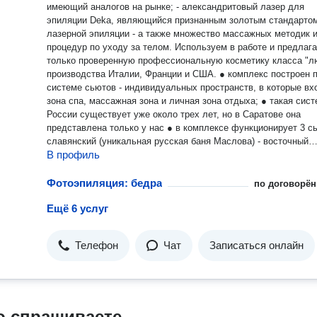
имеющий аналогов на рынке; - александритовый лазер для
эпиляции Deka, являющийся признанным золотым стандарто
лазерной эпиляции - а также множество массажных методик и
процедур по уходу за телом. Используем в работе и предлагаем
только проверенную профессиональную косметику класса "л
производства Италии, Франции и США. ● комплекс построен по
системе сьютов - индивидуальных пространств, в которые вх
зона спа, массажная зона и личная зона отдыха; ● такая система в
России существует уже около трех лет, но в Саратове она
представлена только у нас ● в комплексе функционирует 3 сьюта: -
славянский (уникальная русская баня Маслова) - восточный
В профиль
(хаммам) - аква сьют (джакузи+) ● под каждый сьют разработаны
свои уникальные программы, включающие в себя уходы, мас
пилинги и различные виды распаривания. Позвольте себе давно
Фотоэпиляция: бедра
по договорён
заслуженный отдых в приятной и расслабляющей атмосфере,
Ещё 6 услуг
которая унесет на волнах удовольствия прочь от стрессов
большого города! Наши опытные мастера сделают все для того,
чтобы ваши красота и здоровье сохранялись на долгие годы.
Телефон
Чат
Записаться онлайн
Уютный и гостеприимный салон красоты, расположившийся в
самом сердце города, приглашает вас окунуться в волны ни 
несравнимого удовольствия — профессионального ухода за 
телом. Каждый клиент для нас — особый и дорогой гость, дл
которого мы работаем быстро, профессионально и с большим
о спрашиваете
удовольствием.