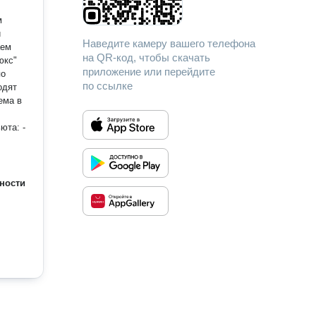
м
Наведите камеру вашего телефона
на QR-код, чтобы скачать
юкс"
приложение или перейдите
по ссылке
одят
сажи,
ности
с чем
своим
я