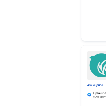
487 оценок
Организ
провере