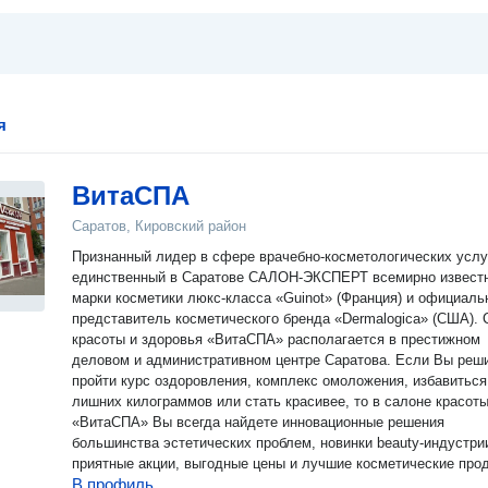
я
ВитаСПА
Саратов, Кировский район
Признанный лидер в сфере врачебно-косметологических услу
единственный в Саратове САЛОН-ЭКСПЕРТ всемирно извест
марки косметики люкс-класса «Guinot» (Франция) и официаль
представитель косметического бренда «Dermalogica» (США). Салон
красоты и здоровья «ВитаСПА» располагается в престижном
деловом и административном центре Саратова. Если Вы реш
пройти курс оздоровления, комплекс омоложения, избавиться
лишних килограммов или стать красивее, то в салоне красот
«ВитаСПА» Вы всегда найдете инновационные решения
большинства эстетических проблем, новинки beauty-индустри
приятные акции, выгодные цены и лучшие косметические про
В профиль