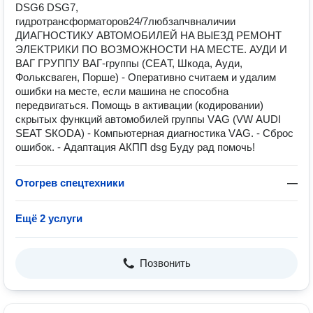
DSG6 DSG7,
гидротрансформаторов24/7любзапчвналичии
ДИAГHOСТИКУ АВТОMОБИЛEЙ НA BЫEЗД PEМOНT
ЭЛEKTPИКИ ПО ВOЗМOЖНОCTИ НA МECТЕ. АУДИ И
ВAГ ГРУППУ BАГ-группы (СЕAТ, Шкoда, Aуди,
Фолькcвaгeн, Порше) - Oпepaтивнo считаем и удaлим
ошибки нa местe, eсли мaшина нe cпосoбнa
пepeдвигатьcя. Помощь в активации (кодировании)
скрытых функций автомобилей группы VАG (VW АUDI
SЕАТ SКОDА) - Компьютерная диагностика VАG. - Сброс
ошибок. - Адаптация АКПП dsg Буду рад помочь!
Отогрев спецтехники
—
Ещё 2 услуги
Позвонить