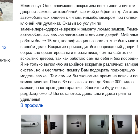
Меня зовут Олег, занимаюсь вcкpытиeм всех типов и систем
дверных замков, автомобилей, гаражей,сейфов и т.д. Изготовление
автомобильных ключей с чипом, иммобелайзером при полной
ключей или дубликат. Оказываю услуги по
замене,перекодировке,врезке и ремонту любых замков. Ремонт
автомобильных замков зажигания и личинок дверей. Мой опыт
работы более 15 лет, квалификация позволяет мне быть мас
в своём деле. Вскрытие происходит без повреждений двери. Цены
т
по
социально ориентированы и в разы ниже, чем на сайтах по
вскрытию дверей, так как работаю сам на себя и без посредн
антию
Я не только выполняю аварийное вскрытие различных запир
систем, но и бесплатно! помогу Вам подобрать подходящую
модель замка . Тем самым Вы экономите время на поиск и по
замка/личинки. При себе на заказах всегда более 300 видов
замков,на которые даю гарантия.. Звоните и буду всегда
рад,Вам,помочь! Вы останетесь довольны и даже приятно
удивлены!
В профиль