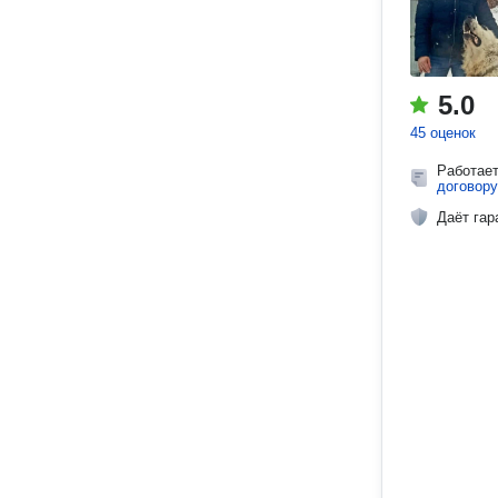
5.0
45 оценок
Работае
договору
Даёт гар