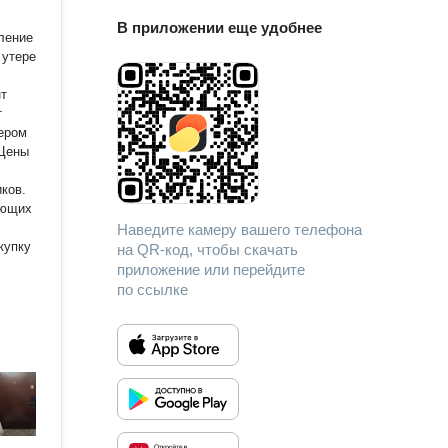
В приложении еще удобнее
 утере
тером
иков.
ающих
Наведите камеру вашего телефона
купку
на QR-код, чтобы скачать
приложение или перейдите
по ссылке