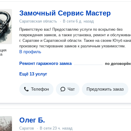
Замочный Сервис Мастер
Саратовская область
·
В сети
6 д. назад
Приветствую вас! Предоставляю услуги по вскрытию без
повреждения замков, а также установка, ремонт и обслужива
г. Саратове и Саратовской области. Также на своем Ютуб кан
произвожу тестирование замков к различным уязвимостям.
ация
В профиль
на
Ремонт гаражного замка
по договорён
Ещё 13 услуг
Телефон
Чат
Предложить заказ
Олег Б.
Саратов
·
В сети
23 ч. назад