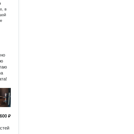
м
ю, в
шой
ые
тно
ую
отаю
за
ата!
600 ₽
астей