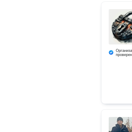
Организ
провере