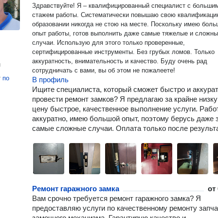
Здравствуйте! Я – квалифицированный специалист с больши
стажем работы. Систематически повышаю свою квалификаци
образовании никогда не стою на месте. Поскольку имею боль
опыт работы, готов выполнить даже самые тяжелые и сложн
случаи. Использую для этого только проверенные,
сертифицированные инструменты. Без грубых ломов. Только
аккуратность, внимательность и качество. Буду очень рад
н
сотрудничать с вами, вы об этом не пожалеете!
т
по
В профиль
Ищите специалиста, который сможет быстро и аккура
провести ремонт замков? Я предлагаю за крайне низк
цену быстрое, качественное выполнение услуги. Раб
аккуратно, имею большой опыт, поэтому берусь даже 
самые сложные случаи. Оплата только после результ
Ремонт гаражного замка
от
Вам срочно требуется ремонт гаражного замка? Я
предоставляю услуги по качественному ремонту запч
замочного механизма. Гарантирую качество и