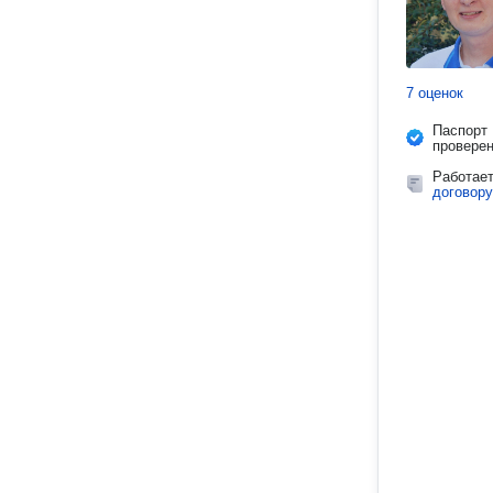
7 оценок
Паспорт
провере
Работае
договору