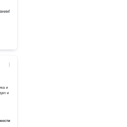
ании!
ика и
двп и
ности