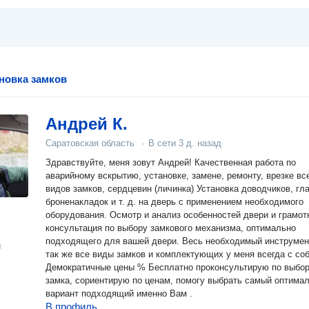
ановка замков
Андрей К.
Саратовская область
·
В сети
3 д. назад
Здравствуйте, меня зовут Андрей! Качественная работа по
аварийному вскрытию, установке, замене, ремонту, врезке вс
видов замков, сердцевин (личинка) Установка доводчиков, гла
броненакладок и т. д. на дверь с применением необходимого
оборудования. Осмотр и анализ особенностей двери и грамот
консультация по выбору замкового механизма, оптимально
подходящего для вашей двери. Весь необходимый инструмент, а
н
так же все виды замков и комплектующих у меня всегда с соб
Демократичные цены % Бесплатно проконсультирую по выбо
замка, сориентирую по ценам, помогу выбрать самый оптима
вариант подходящий именно Вам .
В профиль