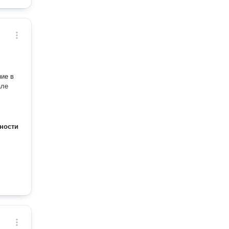
ние в
але
ности