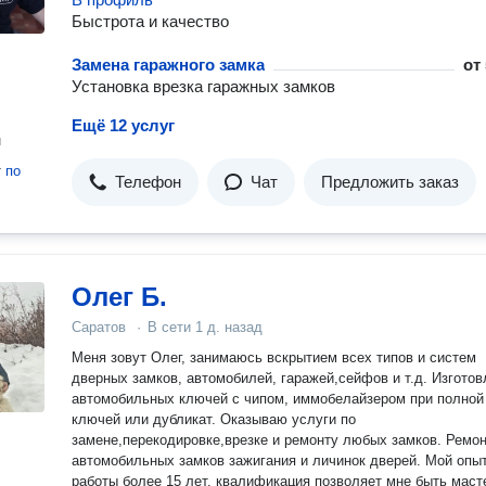
Быстрота и качество
Замена гаражного замка
от
Установка врезка гаражных замков
Ещё 12 услуг
н
т
по
Телефон
Чат
Предложить заказ
Олег Б.
Саратов
·
В сети
1 д. назад
Меня зовут Олег, занимаюсь вcкpытиeм всех типов и систем
дверных замков, автомобилей, гаражей,сейфов и т.д. Изготовление
автомобильных ключей с чипом, иммобелайзером при полной
ключей или дубликат. Оказываю услуги по
замене,перекодировке,врезке и ремонту любых замков. Ремонт
автомобильных замков зажигания и личинок дверей. Мой опыт
работы более 15 лет, квалификация позволяет мне быть мас