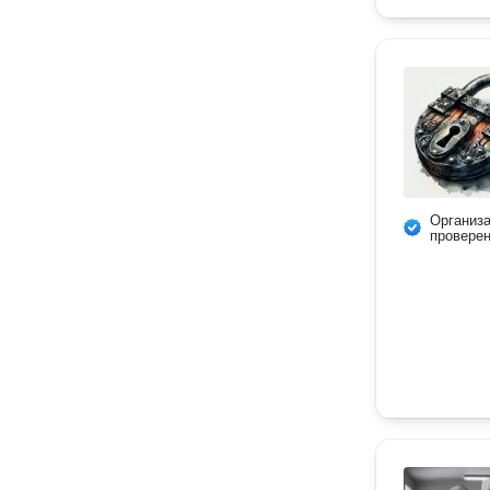
Организ
провере