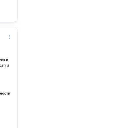
ика и
двп и
ности