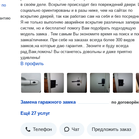
в своём деле. Вскрытие происходит без повреждений двери. Цены
т
по
социально ориентированы и в разы ниже, чем на сайтах по
вскрытию дверей, так как работаю сам на себя и без посредн
антию
Я не только выполняю аварийное вскрытие различных запир
систем, но и бесплатно! помогу Вам подобрать подходящую
модель замка . Тем самым Вы экономите время на поиск и по
замка/личинки. При себе на заказах всегда более 300 видов
замков,на которые даю гарантия.. Звоните и буду всегда
рад,Вам,помочь! Вы останетесь довольны и даже приятно
удивлены!
В профиль
Замена гаражного замка
по договорён
Ещё 27 услуг
Телефон
Чат
Предложить заказ