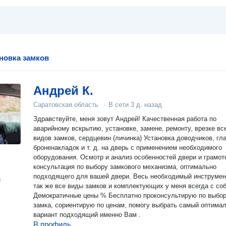
ановка замков
Андрей К.
Саратовская область
·
В сети
3 д. назад
Здравствуйте, меня зовут Андрей! Качественная работа по
аварийному вскрытию, установке, замене, ремонту, врезке вс
видов замков, сердцевин (личинка) Установка доводчиков, гла
броненакладок и т. д. на дверь с применением необходимого
оборудования. Осмотр и анализ особенностей двери и грамот
консультация по выбору замкового механизма, оптимально
подходящего для вашей двери. Весь необходимый инструмент, а
н
так же все виды замков и комплектующих у меня всегда с соб
Демократичные цены % Бесплатно проконсультирую по выбо
замка, сориентирую по ценам, помогу выбрать самый оптима
вариант подходящий именно Вам .
В профиль