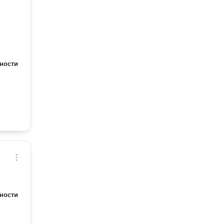
ности
ности