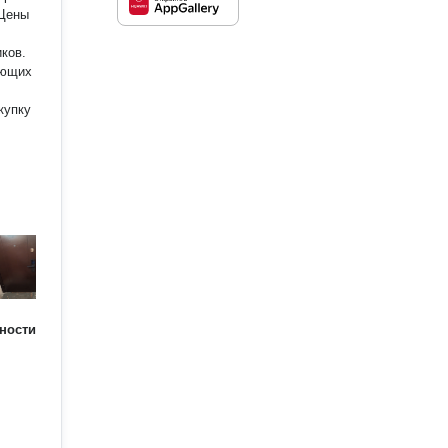
иков.
ающих
купку
ности