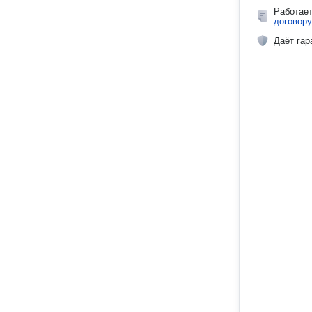
Работае
договору
Даёт гар