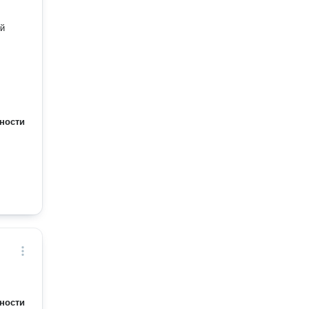
ой
ности
ности