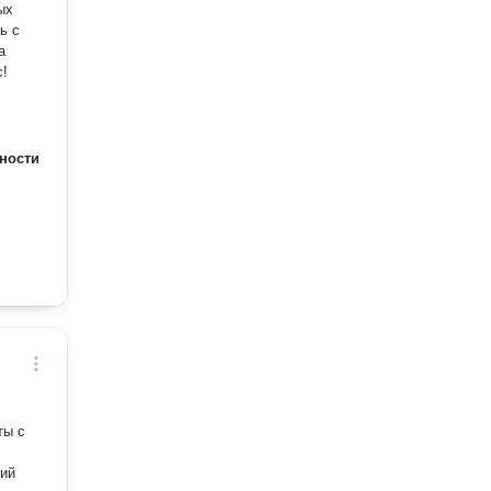
ых
ь с
а
с!
ности
ты с
ний