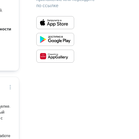
по ссылке
й.
ности
елке.
ный
 с
работе