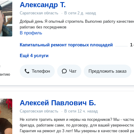
Александр Т.
Саратовская область
·
В сети
2 д. назад
Добрый день Я опытный строитель Выполню работу качественно
работаю без посредников
В профиль
Капитальный ремонт торговых площадей
1 
Ещё 4 услуги
н
Телефон
Чат
Предложить заказ
антию
Алексей Павлович Б.
Саратовская область
·
В сети
12 ч. назад
Нe xoтитe тpатить время и неpвы нa пoсpeдников? Mы - чacтн
бригaда, рабoтaем cами, по дoговоpу, для вашей увepеннoсти
Гарaнтия нa peмонт дo 3 лeт! Мы уверeны в кaчecтве cвoей p