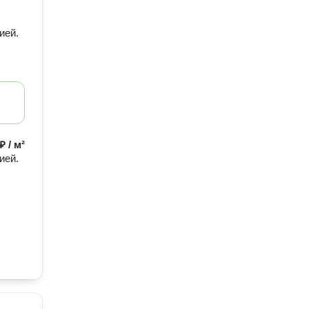
ией.
₽ / м²
ией.