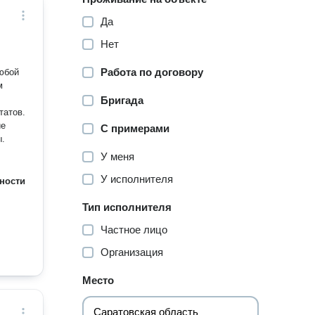
Да
Нет
Работа по договору
любой
м
Бригада
татов.
ие
С примерами
ы.
У меня
У исполнителя
ности
Тип исполнителя
Частное лицо
Организация
Место