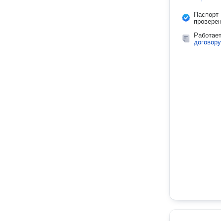
Паспорт
провере
Работае
договору