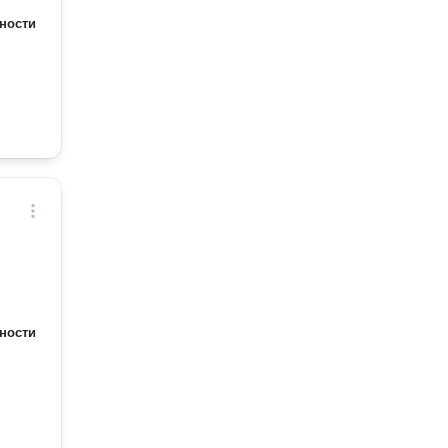
ности
ности