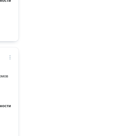
ности
омов
ности