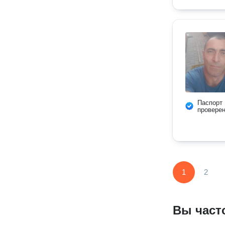
Паспорт
провере
1
2
Вы част