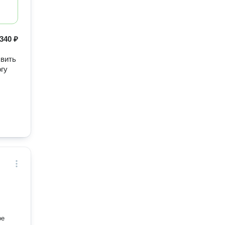
340 ₽
явить
огу
ое