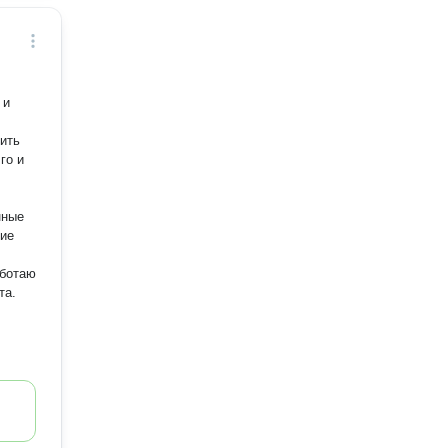
 и
,
ить
го и
нные
рие
аботаю
та.