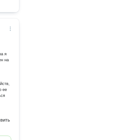
ра я
ен на
йств,
о ее
ься
явить