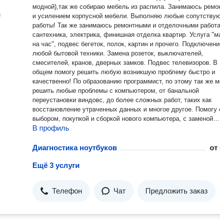
модной),так же собираю мебель из распила. Занимаюсь ремо
н
и усилением корпусной мебели. Выполняю любые сопутству
работы! Так же занимаюсь ремонтными и отделочными работами,
сантехника, электрика, финишная отделка квартир. Услуга "м
на час", подвес бегеток, полок, картин и прочего. Подключени
любой бытовой техники. Замена розеток, выключателей,
смесителей, кранов, дверных замков. Подвес телевизоров. В
общем помогу решить любую возникшую проблему быстро и
качественно! По образованию программист, по этому так же могу
решить любые проблемы с компьютером, от банальной
переустановки виндовс, до более сложных работ, таких как
восстановление утраченных данных и многое другое. Помогу 
выбором, покупкой и сборкой нового компьютера, с заменой
В профиль
комплектующих. Владею автомобилем Renault Duster,по этому
оказываю услуги по междугородним перевозкам, перевозкам 
до 500кг,небольшим переездам, перевозки бытовой техники и
Диагностика ноутбуков
от
стройматериалов! Возможны поездки по труднопроходимой
Ещё 3 услуги
местности и даже бездорожью, в пределах возможностей авт
Выезды на природу! Так же предоставляю услугу трезвый
водитель и услуги по перегону автомобилей по всей России.
Телефон
Чат
Предложить заказ
водительский стаж более 10 лет на различных авто, от легко
тяжелых подготовленных внедорожников и легких
грузовиков(газель, буханка и их аналоги). В общем звоните по