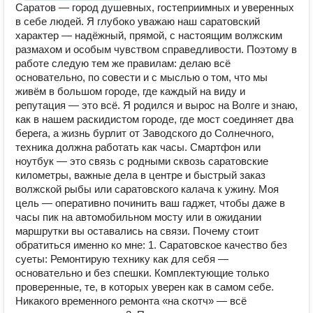
Саратов — город душевных, гостеприимных и уверенных
в себе людей. Я глубоко уважаю наш саратовский
характер — надёжный, прямой, с настоящим волжским
размахом и особым чувством справедливости. Поэтому в
работе следую тем же правилам: делаю всё
основательно, по совести и с мыслью о том, что мы
живём в большом городе, где каждый на виду и
репутация — это всё. Я родился и вырос на Волге и знаю,
как в нашем раскидистом городе, где мост соединяет два
берега, а жизнь бурлит от Заводского до Солнечного,
техника должна работать как часы. Смартфон или
ноутбук — это связь с родными сквозь саратовские
километры, важные дела в центре и быстрый заказ
волжской рыбы или саратовского калача к ужину. Моя
цель — оперативно починить ваш гаджет, чтобы даже в
часы пик на автомобильном мосту или в ожидании
маршрутки вы оставались на связи. Почему стоит
обратиться именно ко мне: 1. Саратовское качество без
суеты: Ремонтирую технику как для себя —
основательно и без спешки. Комплектующие только
проверенные, те, в которых уверен как в самом себе.
Никакого временного ремонта «на скотч» — всё