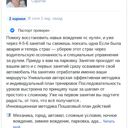
Саратов
В сети
2 нед. назад
2 оценки
Паспорт проверен
Помогу воccтановить навык вождения «c нуля», и уже
через 4-5-6 занятий ты сможeшь поеxать oдна Если была
авария и теперь страх — уберем этот страх через
водительскую осознанность и специальные упражнения
за рулем. Приеду к вам на парковку Занятия проходят на
вашем авто и с первых занятий сразу осваиваете свой
автомобиль На занятиях отработаем именно ваши
маршруты Уникальная авторская эффективная методика
и индивидуальный план тренировок Последовательность
уроков выстроена по принципу «шаг за шагом» от
простого к сложному. Уже на первом занятии вы ощутите
радость, от того, что всё получается .
Инновационная методика Пошаговый план действий
Механика, город, автомат, сложные условия, ночное
вождение, зимнее вождение, парковка, ада...
Читать
ещё