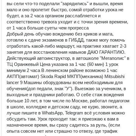
вы сели что-то поделали "зарядились" и вышли, время
мало и оно пролетит быстро, сомой отработки урока не
будет, а за 2 часа организм расслабляется и
соответственно тревога уходит и с точки зрения времени,
от 1 часа больше суеты чем прогресса
Добрый день обучаю вождению без криков и мата,
готовлю к сдаче экзаменов в ГИБДД, также могу помочь
отработать какой-либо маршрут, на практике хватает 2-3
занятия для восстановления навыков ДАЮ ГАРАНТИЮ.
Действующий автоинструктор, в автошколе "Мегаполис" в
ТЦ Оранжевый Цена указана за 1 час (60 мин) 1 урок
минимум 2 часа В ленинском районе возможно 1 час
АКПП(автомат) Skoda Rapid МКПП(механика) Mitsubishi
lancer 9 Машины оборудованы всем необходимым для
обучения(доп педали, знак "У"). Выезжаю за учеником, в
выходные и праздники работаю. О себе стаж вождения
больше 10 лет, в том числе по Москве, работал педагогом
в школе, колледже и детском саду, не курю, звоните, а
лучше пишите в WhatsApp, Telegram всё условия можно
обсудить там. Урок проходит так: я приезжаю к вам в
назначенное время, вы сразу садитесь за руль, (если
опыта совсем нет или страшно то отвезу, где трафик