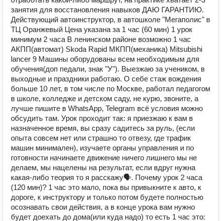
занятия для восстановления навыков ДАЮ ГАРАНТИЮ.
Действующий автоинструктор, в автошколе "Мегаполис" в
ТЦ Оранжевый Цена указана за 1 час (60 мин) 1 урок
минимум 2 часа В ленинском районе возможно 1 час
АКПП(автомат) Skoda Rapid МКПП(механика) Mitsubishi
lancer 9 Машины оборудованы всем необходимым для
обучения(доп педали, знак "У"). Выезжаю за учеником, в
выходные и праздники работаю. О себе стаж вождения
больше 10 лет, в том числе по Москве, работал педагогом
в школе, колледже и детском саду, не курю, звоните, а
лучше пишите в WhatsApp, Telegram всё условия можно
обсудить там. Урок проходит так: я приезжаю к вам в
назначенное время, вы сразу садитесь за руль, (если
опыта совсем нет или страшно то отвезу, где трафик
машин минимален), изучаете органы управления и по
готовности начинаете движение ничего лишнего мы не
делаем, мы нацелены на результат, если вдруг нужна
какая-либо теория то я расскажу🗣. Почему урок 2 часа
(120 мин)? 1 час это мало, пока вы привыкните к авто, к
дороге, к инструктору и только потом будете полностью
осознавать свои действия, а в конце урока вам нужно
будет доехать до дома(или куда надо) то есть 1 час это: