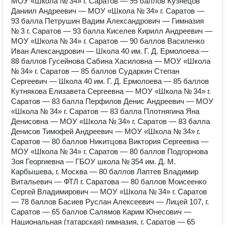
МОУ «Школа № 34» г. Саратов — 95 баллов Кузнецов
Даниил Андреевич — МОУ «Школа № 34» г. Саратов —
93 балла Петрушин Вадим Александрович — Гимназия
№ 3 г. Саратов — 93 балла Киселев Кирилл Андреевич —
МОУ «Школа № 34» г. Саратов — 90 баллов Василенко
Иван Александрович — Школа 40 им. Г. Д. Ермолоева —
88 баллов Гусейнова Сабина Хасиловна — МОУ «Школа
№ 34» г. Саратов — 85 баллов Сударкин Степан
Сергеевич — Школа 40 им. Г. Д. Ермолоева — 85 баллов
Кутнякова Елизавета Сергеевна — МОУ «Школа № 34» г.
Саратов — 83 балла Перфилов Денис Андреевич — МОУ
«Школа № 34» г. Саратов — 83 балла Плотнягина Яна
Денисовна — МОУ «Школа № 34» г. Саратов — 83 балла
Денисов Тимофей Андреевич — МОУ «Школа № 34» г.
Саратов — 80 баллов Никитцова Виктория Сергеевна —
МОУ «Школа № 34» г. Саратов — 80 баллов Подгорнова
Зоя Георгиевна — ГБОУ школа № 354 им. Д. М.
Карбышева, г. Москва — 80 баллов Лаптев Владимир
Витальевич — ФТЛ г. Саратова — 80 баллов Моисеенко
Сергей Владимирович — МОУ «Школа № 34» г. Саратов
— 78 баллов Басиев Руслан Алексеевич — Лицей 107, г.
Саратов — 65 баллов Салямов Карим Юнесович —
Национальная (татарская) гимназия, г. Саратов — 65