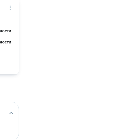
ности
ности