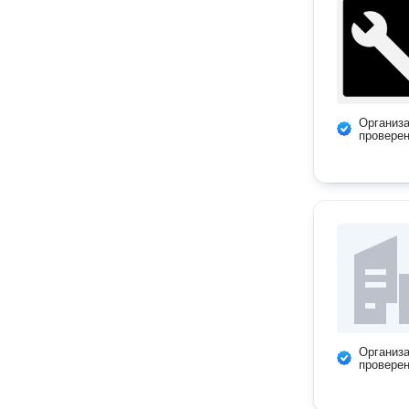
Организ
провере
Организ
провере