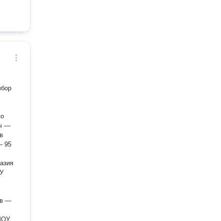
по
в
— 95
азия
ОУ
ов —
МОУ