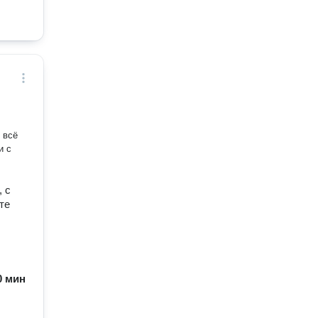
 всё
и с
, с
те
90 мин