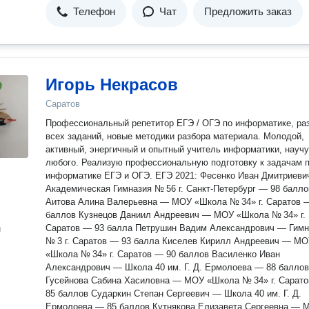
Телефон
Чат
Предложить заказ
Игорь Некрасов
Саратов
Профессиональный репетитор ЕГЭ / ОГЭ по информатике, разбор
всех заданий, новые методики разбора материала. Молодой,
активный, энергичный и опытный учитель информатики, научу
любого. Реализую профессиональную подготовку к задачам 
информатике ЕГЭ и ОГЭ. ЕГЭ 2021: Фесенко Иван Дмитриевич —
Академическая Гимназия № 56 г. Санкт-Петербург — 98 балло
Аитова Алина Валерьевна — МОУ «Школа № 34» г. Саратов 
баллов Кузнецов Даниил Андреевич — МОУ «Школа № 34» г.
Саратов — 93 балла Петрушин Вадим Александрович — Гимн
н
№ 3 г. Саратов — 93 балла Киселев Кирилл Андреевич — М
«Школа № 34» г. Саратов — 90 баллов Василенко Иван
Александрович — Школа 40 им. Г. Д. Ермолоева — 88 баллов
Гусейнова Сабина Хасиловна — МОУ «Школа № 34» г. Сарат
85 баллов Сударкин Степан Сергеевич — Школа 40 им. Г. Д.
Ермолоева — 85 баллов Кутнякова Елизавета Сергеевна — 