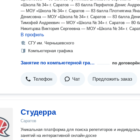
«Школа № 34» г. Саратов — 83 балла Перфилов Денис Андре
— МОУ «Школа № 34» г. Саратов — 83 балла Плотнягина Яна
Денисовна — МОУ «Школа № 34» г. Саратов — 83 балла Ден
Тимофей Андреевич — МОУ «Школа № 34» г. Саратов — 80 б
Никитцова Виктория Сергеевна — МОУ «Школа № 34» г. Сара
В профиль
80 баллов Подгорнова Зоя Георгиевна — ГБОУ школа № 354 и
М. Карбышева, г. Москва — 80 баллов Лаптев Владимир
СГУ им. Чернышевского
Витальевич — ФТЛ г. Саратова — 80 баллов Моисеенко Серг
Компьютерная графика
Владимирович — МОУ «Школа № 34» г. Саратов — 78 баллов
Басиев Руслан Алексеевич — Лицей 107, г. Саратов — 65 ба
Занятие по компьютерной графике
по договорён
Салямов Карим Юнесович — Национальная (татарская) гимназ
Саратов — 65 баллов
Телефон
Чат
Предложить заказ
Студерра
Саратов
Уникальная платформа для поиска репетиторов и индивдуал
занятий на интерактивной онлайн-доске