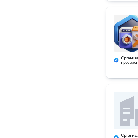
Организ
провере
Организ