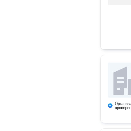
Организ
провере