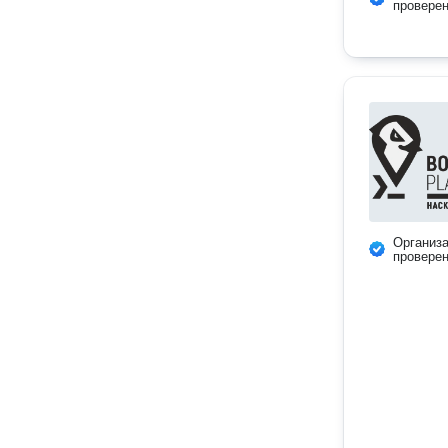
провере
Организ
провере