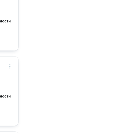
ности
ности