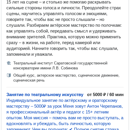
15 лет на сцене – и столько же помогаю раскрывать
сильные стороны голоса и личности. Преодолейте страх
сцены, научитесь управлять голосом и эмоциями,
говорите так, чтобы вас не просто слышали – но
слушали. Разбираем актёрское мастерство по полочкам:
как управлять собой, передавать смысл и удерживать
внимание зрителей. Практика, которую можно применить
сразу – в жизни, на работе, перед камерой или
аудиторией. Начните говорить так, чтобы вас слушали,
запоминали и уважали.
Театральный институт Саратовской государственной
консерватории имени Л.В. Собинова
Общий курс, актерское мастерство, сценическое движение,
сценическая речь
Занятие по театральному искусству
от 5000 ₽ / 60 мин
Индивидуальное занятие по актёрскому и ораторскому
мастерству – 5000₽ за урок Меня зовут Антон Черепанов,
я профессиональный актёр и педагог с 15+ летним
опытом. Моя миссия – помочь вам не просто выступать, а
вдохновлять и убеждать, быть личностью, которую
запоминают. Чем вы получите: ✔ Полное снятие страха