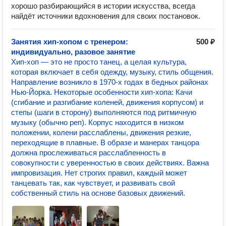
хорошо разбирающийся в истории искусства, всегда
найдёт источники вдохновения для своих постановок.
Занятия хип-хопом с тренером:
500 ₽
индивидуально, разовое занятие
Хип-хоп — это не просто танец, а целая культура,
которая включает в себя одежду, музыку, стиль общения.
Направление возникло в 1970-х годах в бедных районах
Нью-Йорка. Некоторые особенности хип-хопа: Качи
(сгибание и разгибание коленей, движения корпусом) и
степы (шаги в сторону) выполняются под ритмичную
музыку (обычно реп). Корпус находится в низком
положении, колени расслаблены, движения резкие,
переходящие в плавные. В образе и манерах танцора
должна прослеживаться расслабленность в
совокупности с уверенностью в своих действиях. Важна
импровизация. Нет строгих правил, каждый может
танцевать так, как чувствует, и развивать свой
собственный стиль на основе базовых движений.