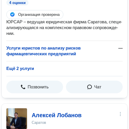
4 оценки
Организация проверена
ЮР­САР – ве­ду­щая юри­ди­чес­кая фир­ма Са­ра­то­ва, спе­ци­
а­ли­зи­ру­ю­ща­я­ся на ком­плек­с­ном пра­во­вом со­про­вож­де­
нии.
Услуги юристов по анализу рисков
—
фармацевтических предприятий
Ещё 2 услуги
Позвонить
Чат
Алексей Лобанов
Саратов