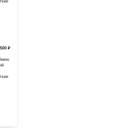
ткие
500 ₽
 Имею
ий
ткие