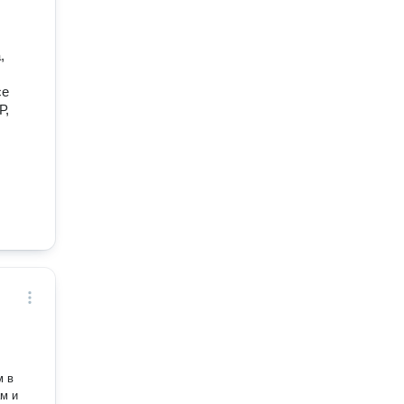
,
се
Р,
м в
м и