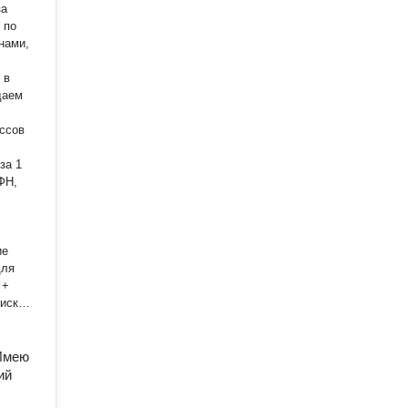
 по
нами,
 в
ессов
для
 +
иска,
 Имею
ий