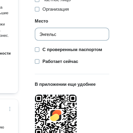
на
Организация
льшие
Место
ажи
.
знес.
С проверенным паспортом
ности
Работает сейчас
В приложении еще удобнее
нию