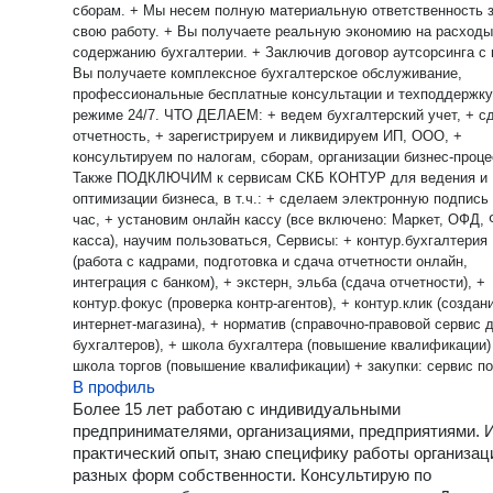
сборам. + Мы несем полную материальную ответственность за
свою работу. + Вы получаете реальную экономию на расходы
содержанию бухгалтерии. + Заключив договор аутсорсинга с 
Вы получаете комплексное бухгалтерское обслуживание,
профессиональные бесплатные консультации и техподдержку
режиме 24/7. ЧТО ДЕЛАЕМ: + ведем бухгалтерский учет, + сдаем
отчетность, + зарегистрируем и ликвидируем ИП, ООО, +
консультируем по налогам, сборам, организации бизнес-проц
Также ПОДКЛЮЧИМ к сервисам СКБ КОНТУР для ведения и
оптимизации бизнеса, в т.ч.: + сделаем электронную подпись за 1
час, + установим онлайн кассу (все включено: Маркет, ОФД, ФН,
касса), научим пользоваться, Сервисы: + контур.бухгалтерия
(работа с кадрами, подготовка и сдача отчетности онлайн,
интеграция с банком), + экстерн, эльба (сдача отчетности), +
контур.фокус (проверка контр-агентов), + контур.клик (создание
интернет-магазина), + норматив (справочно-правовой сервис 
бухгалтеров), + школа бухгалтера (повышение квалификации)
школа торгов (повышение квалификации) + закупки: сервис по
В профиль
аккредитация на площадках, участие в торгах + диадок
(электронный документооборот)
Более 15 лет работаю с индивидуальными
предпринимателями, организациями, предприятиями.
практический опыт, знаю специфику работы организац
разных форм собственности. Консультирую по