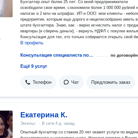
Бухгалтер опыт более 25 лет: Со мной предприниматели
освободили свое время, сэкономили более 1 000 000 рублей 
налогах и 2 млн на штрафах. ИП и ООО: мои клиенты - небо
предприятия, которым еще дорого и нецелесообразно иметь в
штате бухгалтера. Знаю, как: - верно исчислить налог с прод
квартиры (и сберечь деньги), - вернуть НДФЛ с покупки жилья
Консультация для тех, кто только собирается открыть свой би
н
В профиль
Консультация специалиста по налогу на прибыль
по договорён
Ещё 9 услуг
Телефон
Чат
Предложить заказ
Екатерина К.
Энгельс
·
В сети
4 д. назад
Опытный бухгалтер со стажем 20 лет окажет услуги по веде
бухгалтерского и налогового учета. Наведет порядок в Ваших