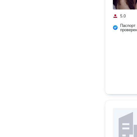
5.0
Паспорт
провере