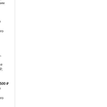
шим
е
го
,
се
Р,
500 ₽
е
го