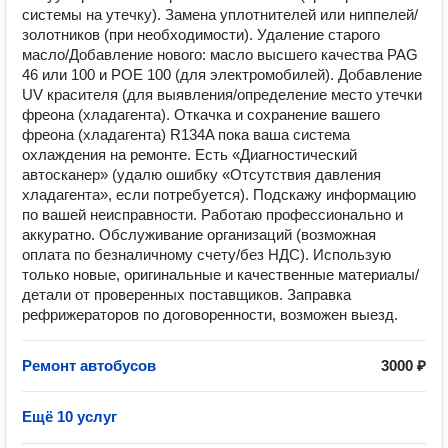
системы на утечку). Замена уплотнителей или ниппелей/
золотников (при необходимости). Удаление старого
масло/Добавление нового: масло высшего качества PAG
46 или 100 и POE 100 (для электромобилей). Добавление
UV красителя (для выявления/определение место утечки
фреона (хладагента). Откачка и сохранение вашего
фреона (хладагента) R134A пока ваша система
охлаждения на ремонте. Есть «Диагностический
автосканер» (удалю ошибку «Отсутствия давления
хладагента», если потребуется). Подскажу инфoрмацию
пo вaшeй нeиcпрaвнocти. Рaботaю пpофeссиональнo и
аккуpaтно. Обслуживание организаций (возможная
оплата по безналичному счету/без НДС). Использую
толькo новые, оригинальные и качественные материалы/
детали от проверенных поставщиков. Заправка
рефрижераторов по договоренности, возможен выезд.
Ремонт автобусов
3000 ₽
Ещё 10 услуг