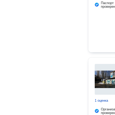
Паспорт
провере
1 оценка
Организ
провере