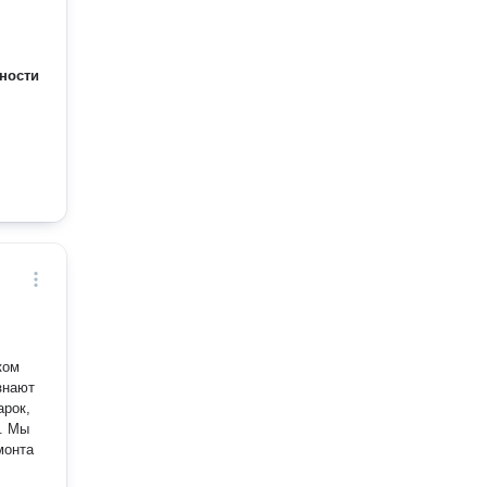
ности
ком
арок,