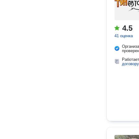
4.5
41 оценка
Организ
провере
Работае
договору