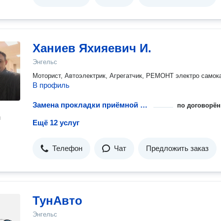
Ханиев Яхияевич И.
Энгельс
Моторист, Автоэлектрик, Агрегатчик, РЕМОНТ электро самока
В профиль
Замена прокладки приёмной трубки
по договорён
н
Ещё 12 услуг
Телефон
Чат
Предложить заказ
ТунАвто
Энгельс