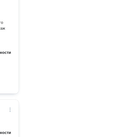
го
таж
ности
ности