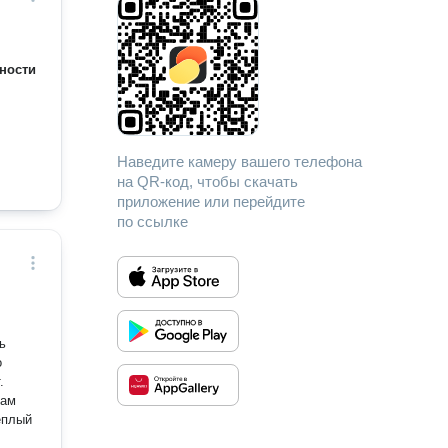
ности
Наведите камеру вашего телефона
на QR-код, чтобы скачать
приложение или перейдите
по ссылке
ь
о
.
нам
еплый