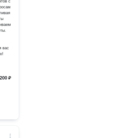
нтов с
росам
оты.
200 ₽