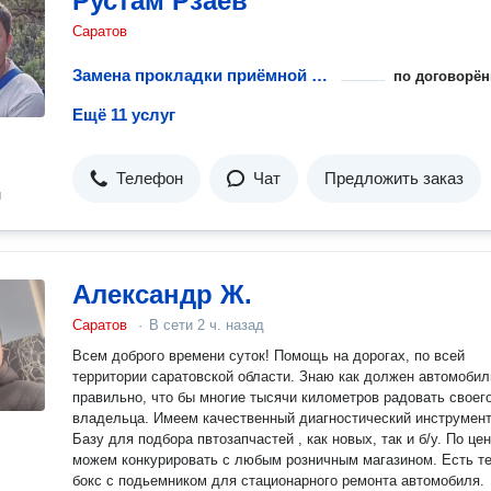
Рустам Рзаев
Саратов
Замена прокладки приёмной трубки
по договорён
Ещё 11 услуг
Телефон
Чат
Предложить заказ
н
Александр Ж.
Саратов
·
В сети
2 ч. назад
Всем доброго времени суток! Помощь на дорогах, по всей
территории саратовской области. Знаю как должен автомобил
правильно, что бы многие тысячи километров радовать своег
владельца. Имеем качественный диагностический инструмент
Базу для подбора пвтозапчастей , как новых, так и б/у. По це
можем конкурировать с любым розничным магазином. Есть т
бокс с подьемником для стационарного ремонта автомобиля.