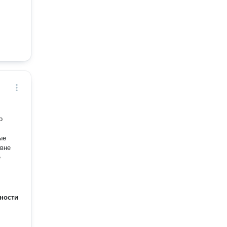
о
е
ности