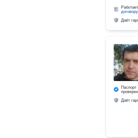
Работае
договору
Даёт гар
Паспорт
провере
Даёт гар