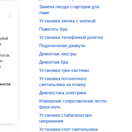
Замена гнезда стартеров для
ламп
Установка звонка с кнопкой
Повесить бра
Установка телефонной розетки
любой
м
Подключение джакузи
Демонтаж люстры
татов.
ие
Демонтаж бра
ы.
Установка трек-системы
Установка потолочного
ности
светильника на планку
Диагностика электрики
Измерение сопротивления петли
фаза-ноль
Установка стабилизатора
напряжения
Установка спот-светильника