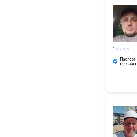
1 оценка
Паспорт
провере