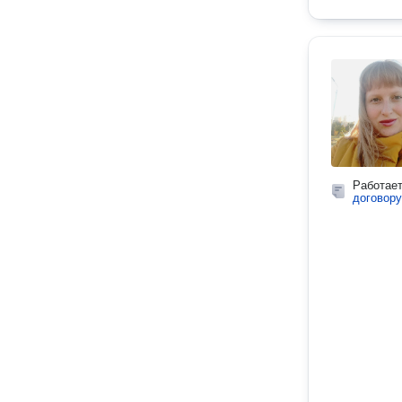
Работае
договору