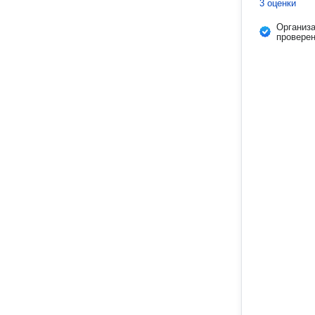
3 оценки
Организ
провере