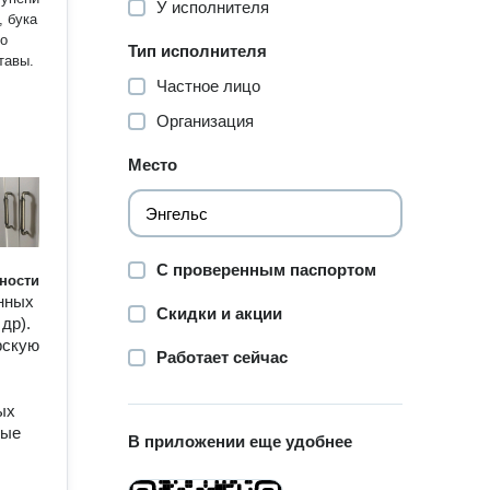
У исполнителя
, бука
ко
Тип исполнителя
тавы.
Частное лицо
Организация
Место
С проверенным паспортом
ности
нных
Скидки и акции
др).
рскую
Работает сейчас
ых
вые
В приложении еще удобнее