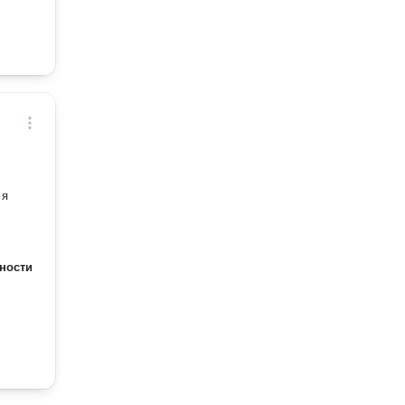
 я
ности