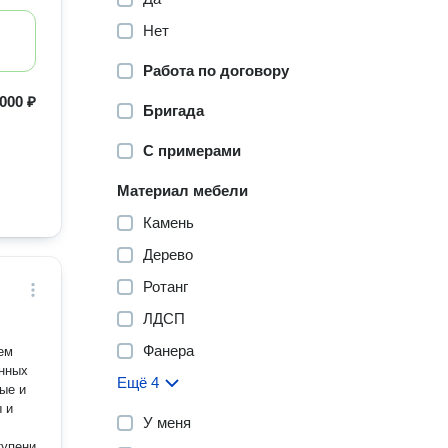
Нет
Работа по договору
000 ₽
Бригада
С примерами
Материал мебели
Камень
Дерево
Ротанг
ЛДСП
Фанера
ем
енных
Ещё 4
ые и
ы и
У меня
тупени