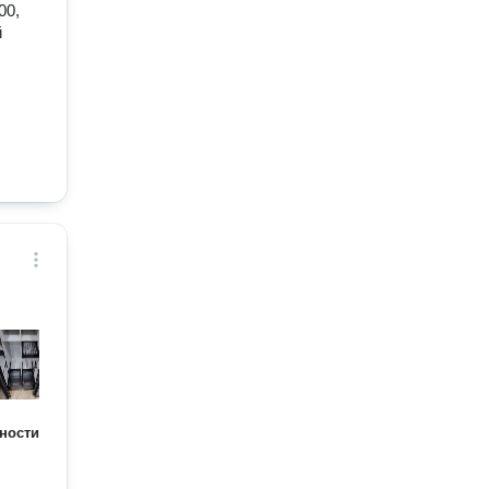
00,
й
ности