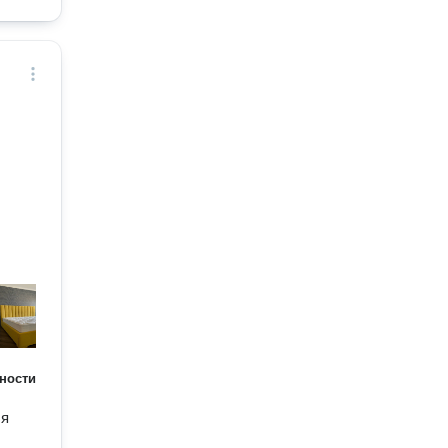
ности
ля