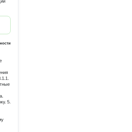
ции
ности
е
ения
.1.1.
стные
а.
у. 5.
му