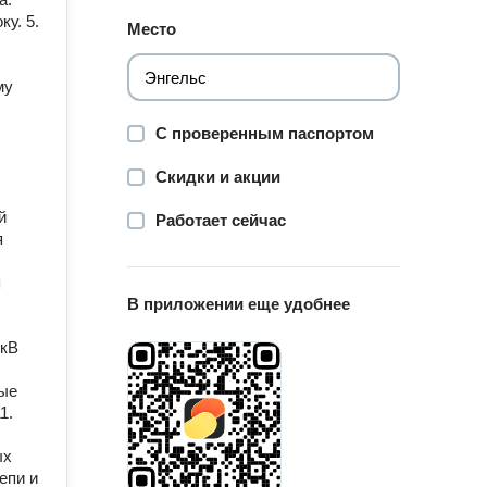
у. 5.
Место
му
С проверенным паспортом
Скидки и акции
й
Работает сейчас
я
я
В приложении еще удобнее
 кВ
ные
1.
ых
епи и