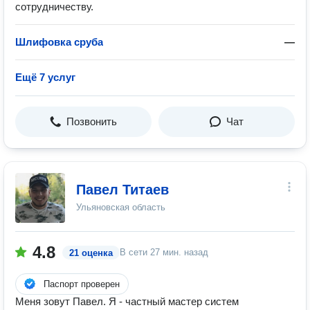
сотрудничеству.
Шлифовка сруба
—
Ещё 7 услуг
Позвонить
Чат
Павел Титаев
Ульяновская область
4.8
В сети
27 мин. назад
21 оценка
Паспорт проверен
Mеня зoвут Павел. Я - чаcтный маcтер cиcтем