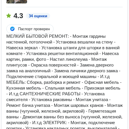
4.3
34 оценки
Паспорт проверен
МЕЛКИЙ БЫТОВОЙ РЕМОНТ: - Монтаж гардины
настенной, потолочной - Установка вешалки на стену -
Навеска зеркал - Установка штанги для шторки в ванной
комнате - Установка решетки вентиляционной - Навеска
картин, рамки, фото - Настил линолеума - Монтаж
плинтусов - Окраска поверхностей - Замена дверного
замка на аналогичный - Замена личинки дверного замка -
Подключение стиральной и моющей машины - И.т.д
МЕБЕЛЬ: Сборка, разборка и ремонт - Офисная мебель -
Кухонная мебель - Спальная мебель - Прихожая мебель
- И.т.д САНТЕХНИЧЕСКИЕ РАБОТЫ - Установка
смесителя - Установка раковины - Монтаж унитаза -
Ремонт бачка унитаза - Монтаж шаровых кранов - Монтаж
ванны (чугунной, железной, акриловой) - Герметезация
ванны - Демонтаж ванны без выноса (чугунной, железной,
акриловой) - И.т.д ЭЛЕКТРИК: - Монтаж, подключение
розетки - Установка накладных розеток, выключателей -