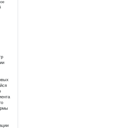
ное
й
тр
ции
овых
ейся
ю
иента
го
ормы
ации