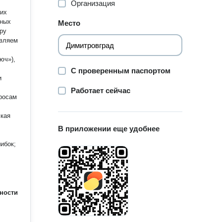
Организация
ших
тных
Место
ру
юч»),
С проверенным паспортом
и
Работает сейчас
росам
ская
В приложении еще удобнее
ибок;
ности