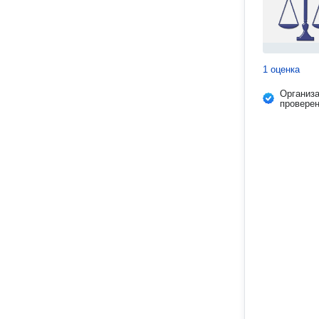
1 оценка
Организ
провере