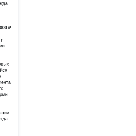
егда
 000 ₽
тр
ции
овых
ейся
ю
иента
го
ормы
ации
егда