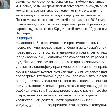
скрупулезное изучение материалов дел, гибкое и нестандарт
мышление, большой практический опыт работы в юридическо
компании судебным юристом позволяет мне осуществлять
качественную и результативную защиту ваших интересов.
Практикующий юрист, юридический стаж работы с 2012 года.
Специализируюсь в различных отраслях права. Управляющий
партнер, судебный юрист Юридической компании "Друзенко и
н
Партнеры".
В профиль
Накопленный теоретический и практический опыт
позволяет мне предоставлять Клиентам широкий спек
правовых услуг в области налогового права, регистра
юридических лиц. Большой практический опыт работы
судебным юристом позволяет мне при оказании услуг
учитывать специфику практического применения прав
норм в каждом конкретном случае, с учетом сложивш
правоприменительной (судебной) практики, что, в сво
очередь, в значительной степени повышает шансы Кл
получить положительный результат, в случае судебно
разбирательства. Рассматриваю самые различные ф
сотрудничества, включая полное сопровождение
хозяйственной деятельности организации или
индивидуального предпринимателя, разовые консульт