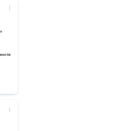
ая
ности