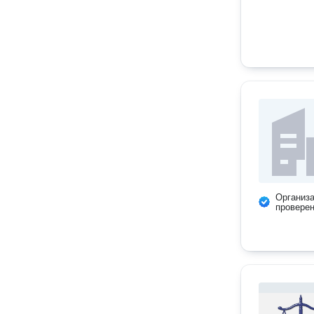
Организ
провере