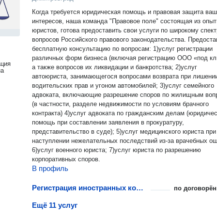
Когда требуется юридическая помощь и правовая защита ва
интересов, наша команда "Правовое поле" состоящая из опы
юристов, готова предоставить свои услуги по широкому спект
вопросов Российского правового законодательства. Предоставляем
бесплатную консультацию по вопросам: 1)услуг регистрации
различных форм бизнеса (включая регистрацию ООО «под кл
ация
а также вопросов их ликвидации и банкротства; 2)услуг
на
автоюриста, занимающегося вопросами возврата при лишени
водительских прав и угоном автомобилей; 3)услуг семейного
адвоката, включающие разрешение споров по жилищным воп
(в частности, разделе недвижимости по условиям брачного
контракта) 4)услуг адвоката по гражданским делам (юридиче
помощь при составлении заявления в прокуратуру,
представительство в суде); 5)услуг медицинского юриста при
наступлении нежелательных последствий из-за врачебных ош
6)услуг военного юриста; 7)услуг юриста по разрешению
корпоративных споров.
В профиль
Регистрация иностранных компаний
по договорён
Ещё 11 услуг