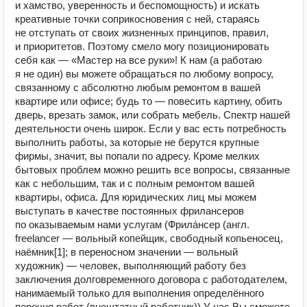
и хамство, уверенность и беспомощность) и искать
креативные точки соприкосновения с ней, стараясь
не отступать от своих жизненных принципов, правил,
и приоритетов. Поэтому смело могу позиционировать
себя как — «Мастер на все руки»! К нам (а работаю
я не один) вы можете обращаться по любому вопросу,
связанному с абсолютно любым ремонтом в вашей
квартире или офисе; будь то — повесить картину, обить
дверь, врезать замок, или собрать мебель. Спектр нашей
деятельности очень широк. Если у вас есть потребность
выполнить работы, за которые не берутся крупные
фирмы, значит, вы попали по адресу. Кроме мелких
бытовых проблем можно решить все вопросы, связанные
как с небольшим, так и с полным ремонтом вашей
квартиры, офиса. Для юридических лиц мы можем
выступать в качестве постоянных фрилансеров
по оказываемым нами услугам (Фрила́нсер (англ.
freelancer — вольный копейщик, свободный копьеносец,
наёмник[1]; в переносном значении — вольный
художник) — человек, выполняющий работу без
заключения долговременного договора с работодателем,
нанимаемый только для выполнения определённого
перечня работ (внештатный работник)) У нас Вы сможете