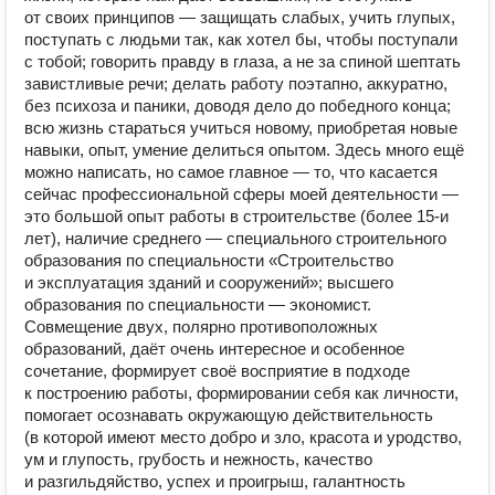
от своих принципов — защищать слабых, учить глупых,
поступать с людьми так, как хотел бы, чтобы поступали
с тобой; говорить правду в глаза, а не за спиной шептать
завистливые речи; делать работу поэтапно, аккуратно,
без психоза и паники, доводя дело до победного конца;
всю жизнь стараться учиться новому, приобретая новые
навыки, опыт, умение делиться опытом. Здесь много ещё
можно написать, но самое главное — то, что касается
сейчас профессиональной сферы моей деятельности —
это большой опыт работы в строительстве (более 15-и
лет), наличие среднего — специального строительного
образования по специальности «Строительство
и эксплуатация зданий и сооружений»; высшего
образования по специальности — экономист.
Совмещение двух, полярно противоположных
образований, даёт очень интересное и особенное
сочетание, формирует своё восприятие в подходе
к построению работы, формировании себя как личности,
помогает осознавать окружающую действительность
(в которой имеют место добро и зло, красота и уродство,
ум и глупость, грубость и нежность, качество
и разгильдяйство, успех и проигрыш, галантность