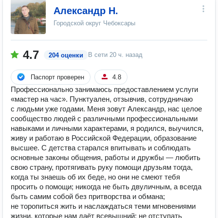
Александр Н.
Городской округ Чебоксары
4.7
В сети
20 ч. назад
204 оценки
Паспорт проверен
4.8
Профессионально занимаюсь предоставлением услуги
«мастер на час». Пунктуален, отзывчив, сотрудничаю
с людьми уже годами. Меня зовут Александр, нас целое
сообщество людей с различными профессиональными
навыками и личными характерами, я родился, выучился,
живу и работаю в Российской Федерации, образование
высшее. С детства старался впитывать и соблюдать
основные законы общения, работы и дружбы — любить
свою страну, протягивать руку помощи друзьям тогда,
когда ты знаешь об их беде, но они не смеют тебя
просить о помощи; никогда не быть двуличным, а всегда
быть самим собой без притворства и обмана;
не торопиться жить и наслаждаться теми мгновениями
жизни, которые нам даёт всевышний; не отступать