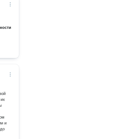
ности
ы
лом
ми и
 до