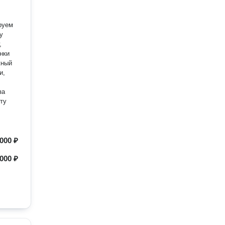
руем
у
,
нки
жный
и,
за
ту
000 ₽
000 ₽