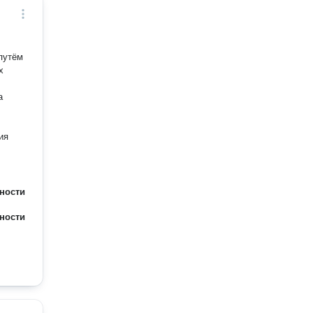
путём
х
а
ия
ности
ности