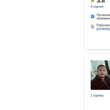
3.8
4 оценки
Организ
провере
Работае
договору
1 оценка