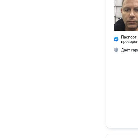
Паспорт
провере
Даёт гар