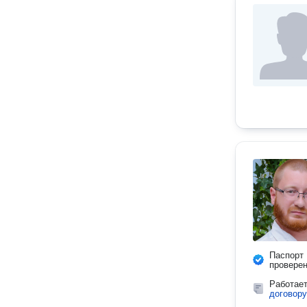
Паспорт
провере
Работае
договору