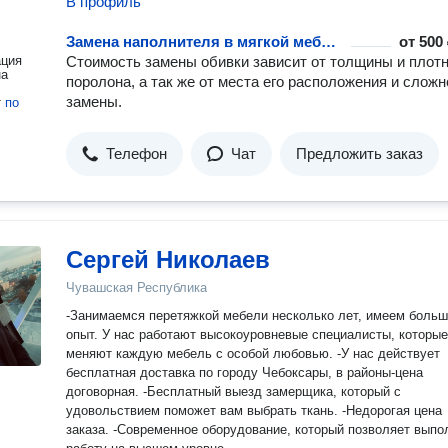
В профиль
Замена наполнителя в мягкой мебели
от
500 
ация
Стоимость замены обивки зависит от толщины и плот
на
поролона, а так же от места его расположения и сложн
замены.
т
по
Телефон
Чат
Предложить заказ
Сергей Николаев
Чувашская Республика
-Занимаемся перетяжкой мебели несколько лет, имеем большой
опыт. У нас работают высокоуровневые специалисты, которые
меняют каждую мебель с особой любовью. -У нас действует
бесплатная доставка по городу Чебоксары, в районы-цена
договорная. -Бесплатный выезд замерщика, который с
удовольствием поможет вам выбрать ткань. -Недорогая цена
заказа. -Современное оборудование, который позволяет выпо