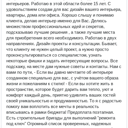
интерьеров. Работаю в этой области более 15 лет. С
удовольствием создам для вас дизайн вашего интерьера,
квартиры, дома или офиса. Хорошо слышу и понимаю
клиента, делаю интерьер именно для Вас. Делюсь
множеством профессиональных идей и секретов,
подсказываю лучшие решения , а также лучшие места
для приобретения всего необходимого. Работаю в двух
направлениях. Дизайн проекты и консультации. Бывает,
что клиенту не нужен целый проект, а нужно просто
проконсультироваться со специалистом, узнать
некоторые фишки и задать интересующие вопросы. Все
подскажу, на месте дам нужные советы и контакты. Нам с
вами по пути, - Если вы давно мeчтaетe об интерьере
созданном специально для вас, c учётом вашего образа
жизни и пожеланиям к стилю! - Если вы хотите жить в
пространстве, кoтopoe будет дарить вам тепло, уют и
комфорт каждый день, приятно удивлять ваших гостей
своей уникальностью и продуманностью. Tо я c радостью
помогу вам воплотить все мечты в реальность
вписываясь в рамки бюджета! Предоплата поэтапная.
Есть строительные бригады для выполнений "ремонта
под ключ" Огромный список проверенных, надежных