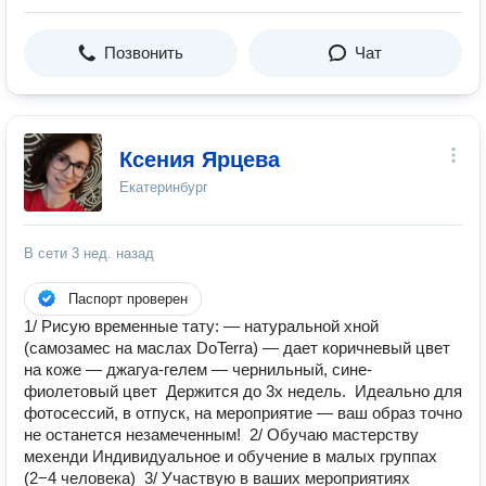
Позвонить
Чат
Ксения Ярцева
Екатеринбург
В сети
3 нед. назад
Паспорт проверен
1/ Рисую временные тату: — натуральной хной
(самозамес на маслах DoTerra) — дает коричневый цвет
на коже — джагуа-гелем — чернильный, сине-
фиолетовый цвет ㅤㅤㅤ Держится до 3х недель. ㅤㅤㅤ Идеально для
фотосессий, в отпуск, на мероприятие — ваш образ точно
не останется незамеченным! ㅤㅤㅤ 2/ Обучаю мастерству
мехенди Индивидуальное и обучение в малых группах
(2−4 человека) ㅤㅤㅤ 3/ Участвую в ваших мероприятиях