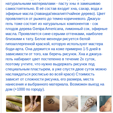
натуральными материалами - пасту хны я замешиваю
самостоятельно. В её состав входит хна, сахар, вода и
эфирные масла (лаванда/эвкалипт/чайное дерево). Цвет
проявляется от рыжего до темно-коричневого. Джагуа-
гель тоже состоит из натуральных компонентов - сок
плодов дерева Genipa Americana, лимонный сок, эфирные
масла. Проявляется сине-серыми оттенками, наиболее
близкими к тату. Белое мехенди рисуется белой
гипоаллергенной краской, которую используют мастера
боди-арта. Она держится на коже примерно 1-5 дней в
зависимости от того, как беречь рисунок. Хна и джагуа-
гель набирают цвет постепенно в течение 2х суток,
поэтому учтите, что нужно выдержать рисунок под
специальным пластырем, а уже спустя двое суток можно
наслаждаться росписью во всей красе) Стоимость
зависит от сложности рисунка, его размера, места
нанесения и выбранного материала. Возможен выезд на
дом (+1000 по городу).