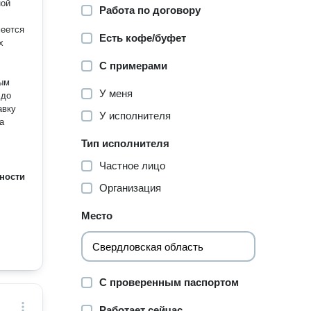
ной
Работа по договору
меется
Есть кофе/буфет
х
С примерами
У меня
 до
авку
У исполнителя
а
Тип исполнителя
Частное лицо
ности
Организация
Место
С проверенным паспортом
Работает сейчас