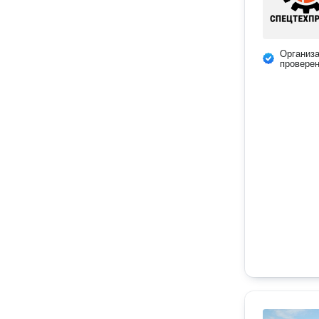
Организ
провере