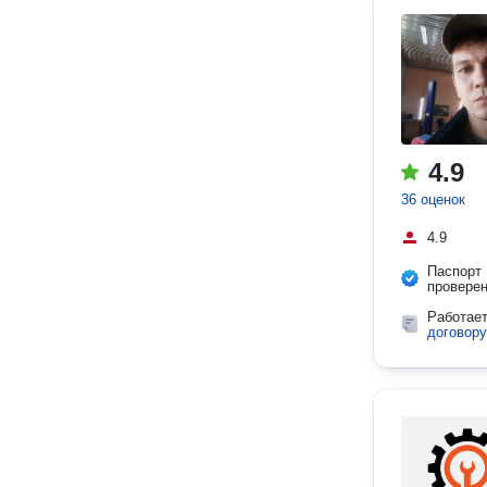
4.9
36 оценок
4.9
Паспорт
провере
Работае
договору