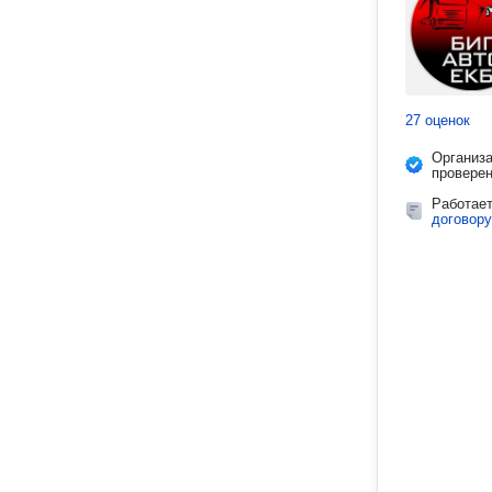
27 оценок
Организ
провере
Работае
договору