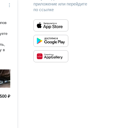
приложение или перейдите
по ссылке
ипов
уете
у в
500 ₽