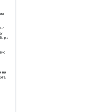
та.
.
вис
а на
рта,