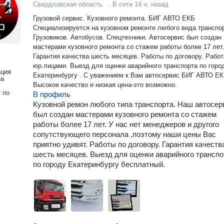
Свердловская область
·
В сети
14 ч. назад
Грузовой сервис. Кузовного ремонта. БИГ АВТО ЕКБ
Специализируется на кузовном ремонте любого вида транспор
Грузовиков. Автобусов. Спецтехники. Автосервис был создан
мастерами кузовного ремонта со стажем работы более 17 лет
Гарантия качества шесть месяцев. Работы по договору. Работа с
юр.лицами. Выезд для оценки аварийного транспорта по городу
ация
Екатеринбургу . С уважением к Вам автосервис БИГ АВТО ЕКБ. p.s
на
Высокое качество и низкая цена-это возможно.
т
по
В профиль
Кузовной ремон любого типа транспорта. Наш автосер
был создан мастерами кузовного ремонта со стажем
работы более 17 лет. У нас нет менеджеров и другого
сопутствующего персонала ,поэтому наши цены Вас
приятно удивят. Работы по договору. Гарантия качеств
шесть месяцев. Выезд для оценки аварийного транспо
по городу Екатеринбургу бесплатный.