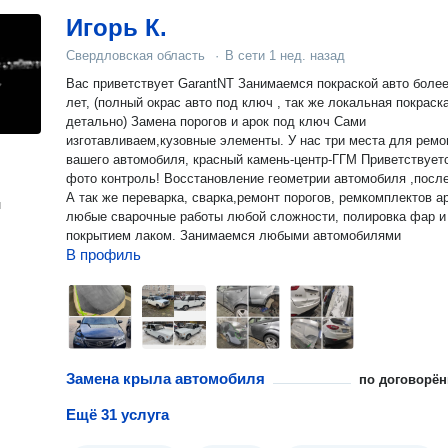
Игорь К.
Свердловская область
·
В сети
1 нед. назад
Вас приветствует GarantNT Занимаемся покраской авто более 14
лет, (полный окрас авто под ключ , так же локальная покраска
детально) Замена порогов и арок под ключ Сами
изготавливаем,кузовные элементы. У нас три места для ремо
вашего автомобиля, красный камень-центр-ГГМ Приветствуется
фото контроль! Восстановление геометрии автомобиля ,после ДТП
А так же переварка, сварка,ремонт порогов, ремкомплектов ар
н
любые сварочные работы любой сложности, полировка фар и
покрытием лаком. Занимаемся любыми автомобилями
В профиль
Замена крыла автомобиля
по договорён
Ещё 31 услуга