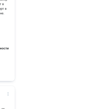
т в
рт в
не.
ности
 от