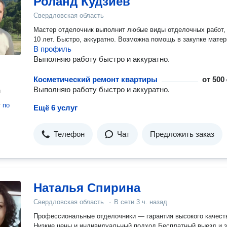
Роланд Кудзиев
Свердловская область
Мастер отделочник выполнит любые виды отделочных работ,
10 лет. Быстро, аккуратно. Возможна помощь в закупке матер
В профиль
Выполняю работу быстро и аккуратно.
Косметический ремонт квартиры
от
500 
Выполняю работу быстро и аккуратно.
н
т
по
Ещё 6 услуг
Телефон
Чат
Предложить заказ
Наталья Спирина
Свердловская область
·
В сети
3 ч. назад
Профессиональные отделочники — гарантия высокого качест
Низкие цены и индивидуальный подход Бесплатный выезд и 