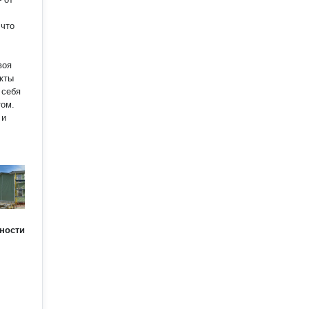
 что
кты
том.
 и
ности