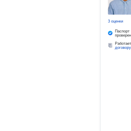
3 оценки
Паспорт
провере
Работае
договору