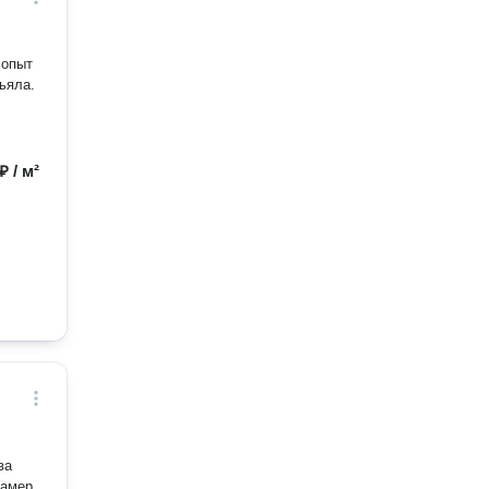
 опыт
ьяла.
₽ / м²
ва
замер