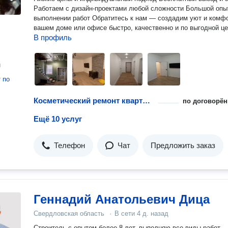
Работаем с дизайн-проектами любой сложности Большой опы
выполнении работ Обратитесь к нам — создадим уют и комфо
вашем доме или офисе быстро, качественно и по выгодной це
В профиль
н
т
по
Косметический ремонт квартиры
по договорён
Ещё 10 услуг
Телефон
Чат
Предложить заказ
Геннадий Анатольевич Дица
Свердловская область
·
В сети
4 д. назад
Строитель с опытом более 8 лет, выполняю все виды работ —