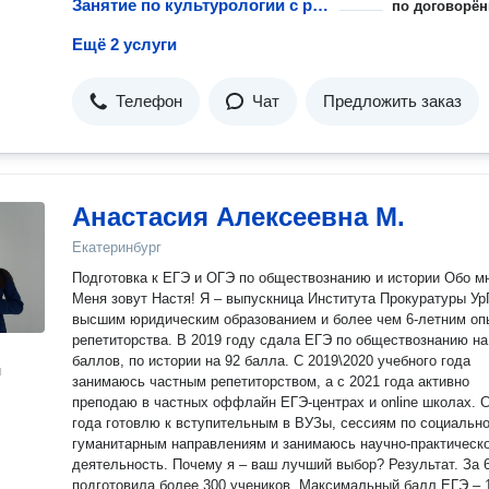
Занятие по культурологии с репетитором
по договорён
Ещё 2 услуги
Телефон
Чат
Предложить заказ
Анастасия Алексеевна М.
Екатеринбург
Подготовка к ЕГЭ и ОГЭ по обществознанию и истории Обо мне:
Меня зовут Настя! Я – выпускница Института Прокуратуры У
высшим юридическим образованием и более чем 6-летним о
репетиторства. В 2019 году сдала ЕГЭ по обществознанию на
баллов, по истории на 92 балла. С 2019\2020 учебного года
н
занимаюсь частным репетиторством, а с 2021 года активно
преподаю в частных оффлайн ЕГЭ-центрах и online школах. С
года готовлю к вступительным в ВУЗы, сессиям по социально
гуманитарным направлениям и занимаюсь научно-практическ
деятельность. Почему я – ваш лучший выбор? Результат. За 6 лет
подготовила более 300 учеников. Максимальный балл ЕГЭ – 