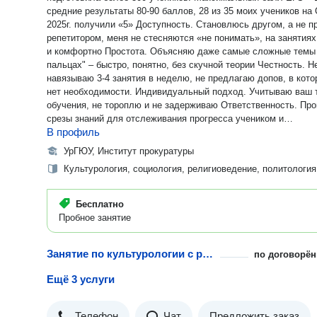
средние результаты 80-90 баллов, 28 из 35 моих учеников на
2025г. получили «5» Доступность. Становлюсь другом, а не п
репетитором, меня не стесняются «не понимать», на занятиях
и комфортно Простота. Объясняю даже самые сложные темы
пальцах" – быстро, понятно, без скучной теории Честность. Н
навязываю 3-4 занятия в неделю, не предлагаю допов, в кот
нет необходимости. Индивидуальный подход. Учитываю ваш 
обучения, не тороплю и не задерживаю Ответственность. Пр
срезы знаний для отслеживания прогресса учеником и
В профиль
демонстрации успехов родителям Ориентация на результат.
Результат каждого - мой личный результат, вложу максимум,
УрГЮУ, Институт прокуратуры
разделю с Вами переживания Дополнительно. Помогу с
Культурология, социология, религиоведение, политология
профориентацией и расскажу о поступлении в ВУЗы. ‍Для
родителей: 3 пробных экзамена с результатами и комментари
также ежемесячные отчеты – по запросу
Бесплатно
Пробное занятие
Занятие по культурологии с репетитором
по договорён
Ещё 3 услуги
Телефон
Чат
Предложить заказ