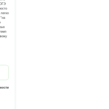
 ОГЭ
росто
 легко
 "на
е
орых
темп
овожу
ями, а
ности