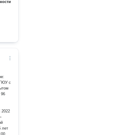
ности
рГЮУ с
пытом
 96
 2022
-
ой
100,