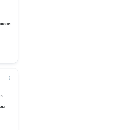
ности
 в
емы.