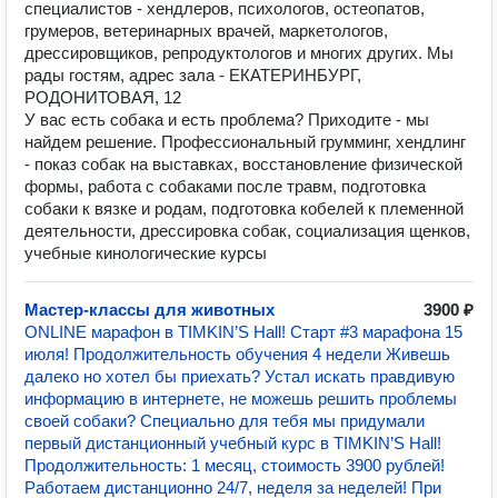
специалистов - хендлеров, психологов, остеопатов,
грумеров, ветеринарных врачей, маркетологов,
дрессировщиков, репродуктологов и многих других. Мы
рады гостям, адрес зала - ЕКАТЕРИНБУРГ,
РОДОНИТОВАЯ, 12
У вас есть собака и есть проблема? Приходите - мы
найдем решение. Профессиональный грумминг, хендлинг
- показ собак на выставках, восстановление физической
формы, работа с собаками после травм, подготовка
собаки к вязке и родам, подготовка кобелей к племенной
деятельности, дрессировка собак, социализация щенков,
учебные кинологические курсы
Мастер-классы для животных
3900 ₽
ONLINE марафон в TIMKIN’S Hall! Старт #3 марафона 15
июля! Продолжительность обучения 4 недели Живешь
далеко но хотел бы приехать? Устал искать правдивую
информацию в интернете, не можешь решить проблемы
своей собаки? Специально для тебя мы придумали
первый дистанционный учебный курс в TIMKIN’S Hall!
Продолжительность: 1 месяц, стоимость 3900 рублей!
Работаем дистанционно 24/7, неделя за неделей! При