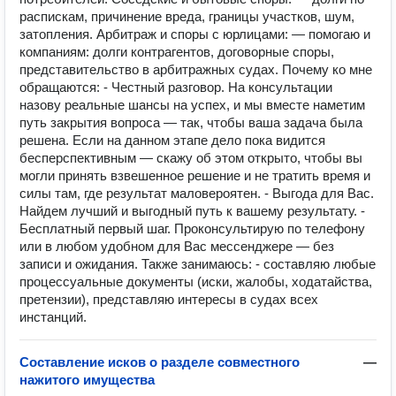
распискам, причинение вреда, границы участков, шум,
затопления. Арбитраж и споры с юрлицами: — помогаю и
компаниям: долги контрагентов, договорные споры,
представительство в арбитражных судах. Почему ко мне
обращаются: - Честный разговор. На консультации
назову реальные шансы на успех, и мы вместе наметим
путь закрытия вопроса — так, чтобы ваша задача была
решена. Если на данном этапе дело пока видится
бесперспективным — скажу об этом открыто, чтобы вы
могли принять взвешенное решение и не тратить время и
силы там, где результат маловероятен. - Выгода для Вас.
Найдем лучший и выгодный путь к вашему результату. -
Бесплатный первый шаг. Проконсультирую по телефону
или в любом удобном для Вас мессенджере — без
записи и ожидания. Также занимаюсь: - составляю любые
процессуальные документы (иски, жалобы, ходатайства,
претензии), представляю интересы в судах всех
инстанций.
Составление исков о разделе совместного
—
нажитого имущества