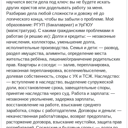
научился вести дела под ключ: вы не будете искать
других юристов или доделывать работу за меня.
Разбираю дела любой сложности и довожу её до
логического конца, чтобы вы забыли о проблеме. Моё
образование: РГУП (бакалавриат) и УрГЮУ
(магистратура). С какими гражданскими проблемами я
работаю (и решаю их): Долги и кредиты: — незаконные
начисления, коллекторы, уменьшение долга,
исполнительные производства. Семья и дети: — развод,
раздел имущества, алименты, определение места
жительства ребёнка, лишение/ограничение родительских
прав. Квартиры и соседи: — залив, перепланировка,
незаконная перепланировка, вселение/выселение,
долевая собственность, споры с УК и ТСЖ. Наследство:
— вступление в наследство, выделение супружеской
доли, восстановление срока, завещательные споры,
принятие наследства через суд. Работа и зарплата: —
незаконное увольнение, задержка зарплаты,
восстановление на работе, взыскание среднего
заработка, споры с работодателем. Договоры и деньги: —
некачественная работа/товары, возврат предоплаты,
расторжение договора, взыскание неустойки, защита прав
потребителей. Соседские и бытовые споры: — долги по