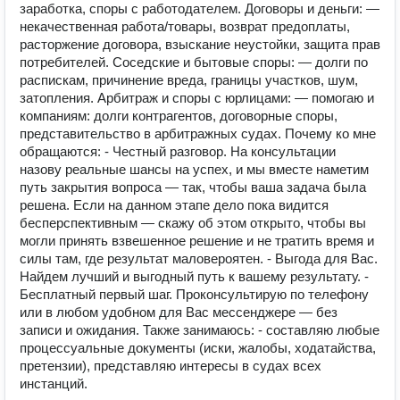
заработка, споры с работодателем. Договоры и деньги: —
некачественная работа/товары, возврат предоплаты,
расторжение договора, взыскание неустойки, защита прав
потребителей. Соседские и бытовые споры: — долги по
распискам, причинение вреда, границы участков, шум,
затопления. Арбитраж и споры с юрлицами: — помогаю и
компаниям: долги контрагентов, договорные споры,
представительство в арбитражных судах. Почему ко мне
обращаются: - Честный разговор. На консультации
назову реальные шансы на успех, и мы вместе наметим
путь закрытия вопроса — так, чтобы ваша задача была
решена. Если на данном этапе дело пока видится
бесперспективным — скажу об этом открыто, чтобы вы
могли принять взвешенное решение и не тратить время и
силы там, где результат маловероятен. - Выгода для Вас.
Найдем лучший и выгодный путь к вашему результату. -
Бесплатный первый шаг. Проконсультирую по телефону
или в любом удобном для Вас мессенджере — без
записи и ожидания. Также занимаюсь: - составляю любые
процессуальные документы (иски, жалобы, ходатайства,
претензии), представляю интересы в судах всех
инстанций.