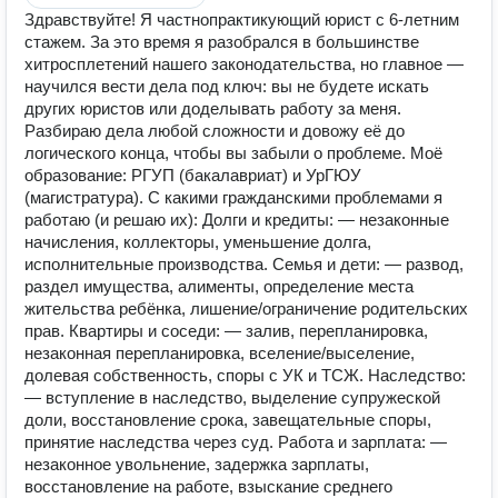
Здравствуйте! Я частнопрактикующий юрист с 6-летним
стажем. За это время я разобрался в большинстве
хитросплетений нашего законодательства, но главное —
научился вести дела под ключ: вы не будете искать
других юристов или доделывать работу за меня.
Разбираю дела любой сложности и довожу её до
логического конца, чтобы вы забыли о проблеме. Моё
образование: РГУП (бакалавриат) и УрГЮУ
(магистратура). С какими гражданскими проблемами я
работаю (и решаю их): Долги и кредиты: — незаконные
начисления, коллекторы, уменьшение долга,
исполнительные производства. Семья и дети: — развод,
раздел имущества, алименты, определение места
жительства ребёнка, лишение/ограничение родительских
прав. Квартиры и соседи: — залив, перепланировка,
незаконная перепланировка, вселение/выселение,
долевая собственность, споры с УК и ТСЖ. Наследство:
— вступление в наследство, выделение супружеской
доли, восстановление срока, завещательные споры,
принятие наследства через суд. Работа и зарплата: —
незаконное увольнение, задержка зарплаты,
восстановление на работе, взыскание среднего