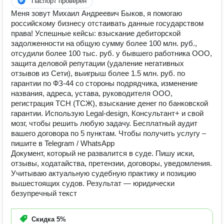
Паспорт проверен
Меня зовут Михаил Андреевич Быков, я помогаю
российскому бизнесу отстаивать данные государством
права! Успешные кейсы: взыскание дебиторской
задолженности на общую сумму более 100 млн. руб.,
отсудили более 100 тыс. руб. у бывшего работника ООО,
защита деловой репутации (удаление негативных
отзывов из Сети), выигрыш более 1.5 млн. руб. по
гарантии по ФЗ-44 со стороны подрядчика, изменение
названия, адреса, устава, руководителя ООО,
регистрация ТСН (ТСЖ), взыскание денег по банковской
гарантии. Использую Legal-design, Консультант+ и свой
мозг, чтобы решить любую задачу. Бесплатный аудит
вашего договора по 5 пунктам. Чтобы получить услугу –
пишите в Telegram / WhatsApp
Документ, который не развалится в суде. Пишу иски,
отзывы, ходатайства, претензии, договоры, уведомления.
Учитываю актуальную судебную практику и позицию
вышестоящих судов. Результат — юридически
безупречный текст
Скидка
5%