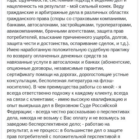
нацеленность на результат - мой сильный конек. Веду
гражданские и арбитражные дела в различных областях
гражданского права (споры со страховыми компаниями,
банками, автосалонами, застройщиками, туроператорами,
авиакомпаниями, брачными агентствами, защита прав
потребителей, взыскание причиненного ущерба, долгов,
защита чести и достоинства, оспаривание сделок, и т.д.).
Имею наработанную положительную судебную практику
по возврату оплаченных денежных средств за
навязанные услуги в автосалонах и банках (абонентские,
опционные договоры, независимые гарантии,
сертификату помощи на дорогах, дорогостоящие устные
консультации, бесполезная литература на флэш-
носителях). В чем преимущества работы со мной: - я
всегда ответственно подхожу к каждому клиенту, всегда
на связи с клиентами; - имею высокую квалификацию и
опыт выигрыша дел в Верховном Суде Российской
Федерации; - всегда честно рассказываю о перспективах
дела, никогда не возьму с Вас оплату и не возьмусь за
заведомо бесперспективное дело; - работаю на
результат, а не процесс: в большинстве дел о защите
прав потребителей с положительной перспективой я