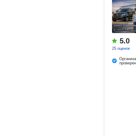
5.0
25 оценок
Организ
провере