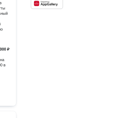
в
уты
ьный
й
по
 000 ₽
 на
0 в