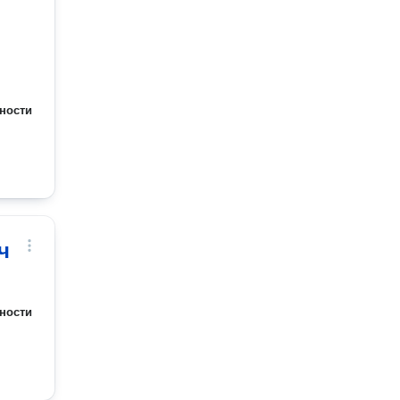
ности
ч
ности