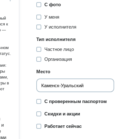
С фото
У меня
ный
ся к
У исполнителя
Тип исполнителя
ечном
Частное лицо
татус.
Организация
еры
Место
ами,
гры в
ают
С проверенным паспортом
Скидки и акции
и
 и
Работает сейчас
е
ыми