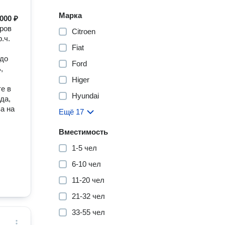
Марка
000 ₽
ров
Citroen
.ч.
Fiat
 до
Ford
,
Higer
е в
Hyundai
да,
а на
Ещё 17
Вместимость
1-5 чел
6-10 чел
11-20 чел
21-32 чел
33-55 чел