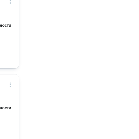
ности
ности