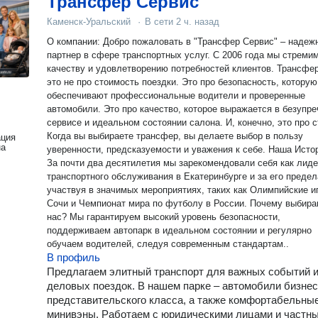
Трансфер Сервис
Каменск-Уральский
·
В сети
2 ч. назад
О компании: Добро пожаловать в "Трансфер Сервис" – надеж
партнер в сфере транспортных услуг. С 2006 года мы стремим
качеству и удовлетворению потребностей клиентов. Трансфер —
это не про стоимость поездки. Это про безопасность, которую
обеспечивают профессиональные водители и проверенные
автомобили. Это про качество, которое выражается в безупр
сервисе и идеальном состоянии салона. И, конечно, это про с
Когда вы выбираете трансфер, вы делаете выбор в пользу
ация
на
уверенности, предсказуемости и уважения к себе. Наша История:
За почти два десятилетия мы зарекомендовали себя как лид
транспортного обслуживания в Екатеринбурге и за его предел
участвуя в значимых мероприятиях, таких как Олимпийские и
Сочи и Чемпионат мира по футболу в России. Почему выбир
нас? Мы гарантируем высокий уровень безопасности,
поддерживаем автопарк в идеальном состоянии и регулярно
обучаем водителей, следуя современным стандартам..
В профиль
Предлагаем элитный транспорт для важных событий 
деловых поездок. В нашем парке – автомобили бизнес
представительского класса, а также комфортабельны
минивэны. Работаем с юридическими лицами и частн