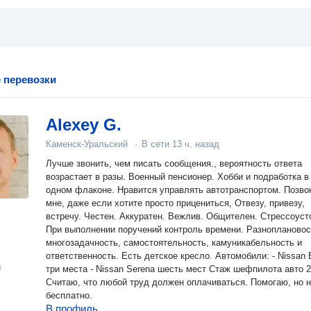
 перевозки
Alexey G.
Каменск-Уральский
·
В сети
13 ч. назад
Лучше звонить, чем писать сообщения., вероятность ответа
возрастает в разы. Военный пенсионер. Хобби и подработка в
одном флаконе. Нравится управлять автотранспортом. Позвоните
мне, даже если хотите просто прицениться, Отвезу, привезу,
встречу. Честен. Аккуратен. Вежлив. Общителен. Стрессоустойчив,
При выполнении поручений контроль времени. Разноплановос
многозадачность, самостоятельность, камуникабельность и
ответственность. Есть детское кресло. Автомобили: - Nissan Енот
н
три места - Nissan Serena шесть мест Стаж шефпилота авто 2
Считаю, что любой труд должен оплачиваться. Помогаю, но 
бесплатно.
В профиль