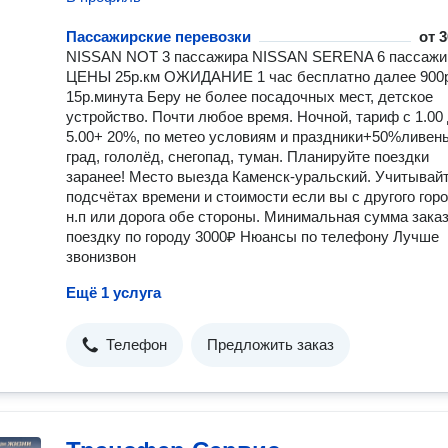
Пассажирские перевозки
от
3
NISSAN NOT 3 пассажира NISSAN SERENA 6 пассажи
ЦЕНЫ 25р.км ОЖИДАНИЕ 1 час бесплатно далее 900р
15р.минута Беру не более посадочных мест, детское
устройство. Почти любое время. Ночной, тариф с 1.00
5.00+ 20%, по метео условиям и праздники+50%ливень
град, гололёд, снегопад, туман. Планируйте поездки
заранее! Место выезда Каменск-уральский. Учитывайт
подсчётах времени и стоимости если вы с другого горо
н.п или дорога обе стороны. Минимальная сумма заказ
поездку по городу 3000₽ Нюансы по телефону Лучше
звонизвон
Ещё 1 услуга
Телефон
Предложить заказ