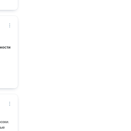
ности
озки.