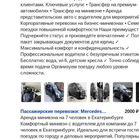
клиентами. Ключевые услуги: • Трансфер на премиум-
автомобилях • Трансфер на минивэне • Аренда
представительских авто с водителем для мероприятий
Корпоративные перевозки на бизнес-минивэнах • Сем
поездки повышенной комфортности Наши преимущест
Подчеркнёте статус и произведёте впечатление ✓ По
пакет закрывающих документов для юрлиц ✓
Максимальный комфорт и конфиденциальность ✓
Профессиональные водители с безупречным этикето
Бесплатно: вода, wi-fi, детские кресла ✓ Точно соблю
время подачи Организуем поездку любого уровня
сложности.
Пассажирские перевозки: Mercedes-Benz Минивэн на 7 пассажиров
2000 ₽
Аренда минивэна на 7 человек в Екатеринбурге
Комфортный минивэн с водителем для компании до 7
человек в Екатеринбурге. Идеально для встречи госте
поездок по городу и деловых мероприятий. Популярн