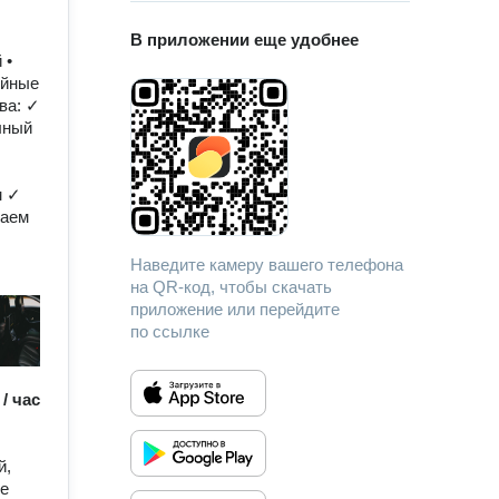
В приложении еще удобнее
 •
ейные
ва: ✓
лный
м ✓
даем
Наведите камеру вашего телефона
на QR-код, чтобы скачать
приложение или перейдите
по ссылке
 / час
й,
ые