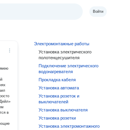
Войти
Электромонтажные работы
Установка электрического
полотенцесушителя
Подключение электрического
водонагревателя
ой
Прокладка кабеля
иях
Установка автомата
шил
Установка розеток и
 Дейл»
выключателей
ем
Установка выключателя
тся в
Установка розетки
ающие
Установка электромонтажного