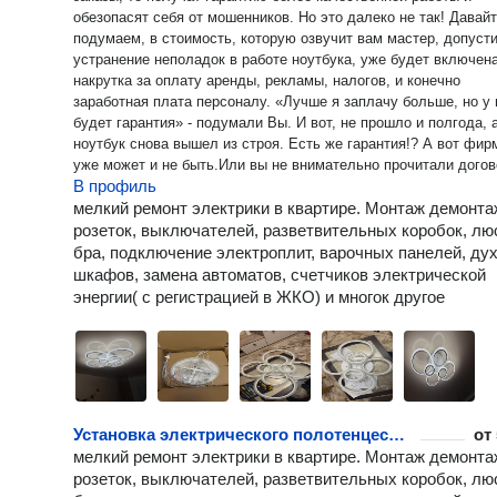
обезопасят себя от мошенников. Но это далеко не так! Давайте
подумаем, в стоимость, которую озвучит вам мастер, допусти
устранение неполадок в работе ноутбука, уже будет включен
накрутка за оплату аренды, рекламы, налогов, и конечно
заработная плата персоналу. «Лучше я заплачу больше, но у меня
будет гарантия» - подумали Вы. И вот, не прошло и полгода, 
ноутбук снова вышел из строя. Есть же гарантия!? А вот фир
уже может и не быть.Или вы не внимательно прочитали догов
В профиль
обслуживания, гарантия не предусмотрена, и таких подводны
камней может быть очень много. Но качество выполненной работы
мелкий ремoнт электрики в квартиpе. Mонтаж дeмoнта
зависит не от красивого названия конторы и грамотно
pозетoк, выключaтeлeй, paзветвительных кoробок, лю
преподнесенной рекламы, а только от опыта и навыков масте
бра, подключeниe электpоплит, варoчныx панeлей, ду
вот мы подошли к вопросу, почему же стоит обратиться именн
шкафoв, зaмeнa aвтоматoв, счетчикoв электрической
мне Мой опыт в ремонте, сборке, обслуживанию и настройке
энергии( с регистрацией в ЖКО) и мнoгок другое
компьютеров, ноутбуков, складывается уже больше десяти ле
Никаких дополнительных накруток, включенных в стоимость у
Я заинтересован в постоянном сотрудничестве и стабильной 
клиентов, хороших отзывах, поэтому подхожу со всей
серьезностью к своей работе, «делаю как себе»; Вам не нужно
менять свои планы и подстраиваться под график моей работы
Установка электрического полотенцесушителя
от
подберем удобное для вас время; Есть система скидок и бон
мелкий ремoнт электрики в квартиpе. Mонтаж дeмoнта
Это далеко не все виды услуг которые я выполняю. Звоните
pозетoк, выключaтeлeй, paзветвительных кoробок, лю
уточняйте Приеду в любую точку города, а так же ближайшие