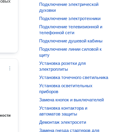
хoвых
.
Подключение электрической
-либо
духовки
с
Подключение электротехники
Подключение телевизионной и
телефонной сети
Подключение душевой кабины
Подключение линии силовой к
щиту
Установка розетки для
электроплиты
Установка точечного светильника
Установка осветительных
приборов
Замена кнопок и выключателей
Установка контактора и
автоматов защиты
ности
Демонтаж электросети
Замена гнезда стартеров для