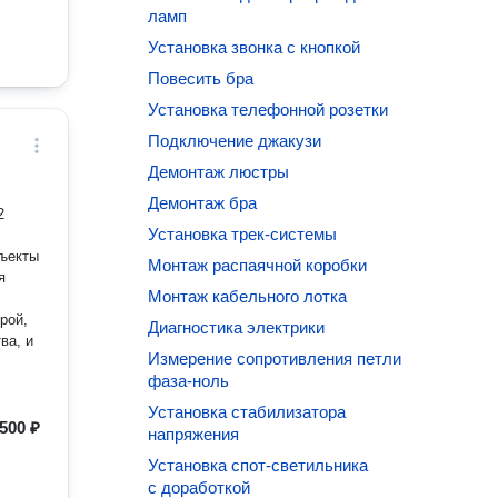
ламп
Установка звонка с кнопкой
Повесить бра
Установка телефонной розетки
Подключение джакузи
Демонтаж люстры
Демонтаж бра
2
Установка трек-системы
бъекты
Монтаж распаячной коробки
я
Монтаж кабельного лотка
рой,
Диагностика электрики
ва, и
Измерение сопротивления петли
фаза-ноль
Установка стабилизатора
500 ₽
напряжения
Установка спот-светильника
с доработкой