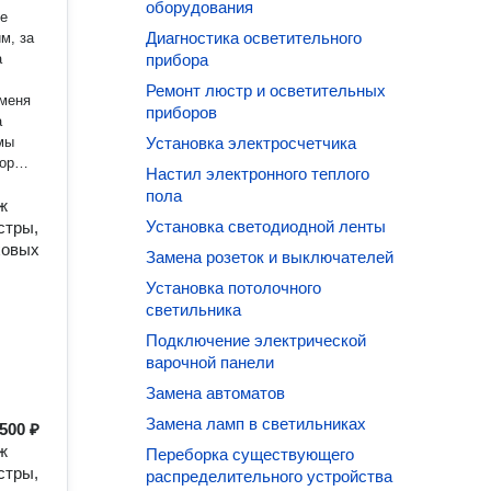
оборудования
Диагностика осветительного
м, за
а
прибора
Ремонт люстр и осветительных
приборов
а
мы
Установка электросчетчика
ор
Настил электронного теплого
х
пола
ж
Установка светодиодной ленты
cтpы,
ра! И
хoвых
Замена розеток и выключателей
о ко
Установка потолочного
т.
светильника
слуг;
Подключение электрической
базе
варочной панели
Замена автоматов
,
Замена ламп в светильниках
500 ₽
усов.
ж
Переборка существующего
cтpы,
распределительного устройства