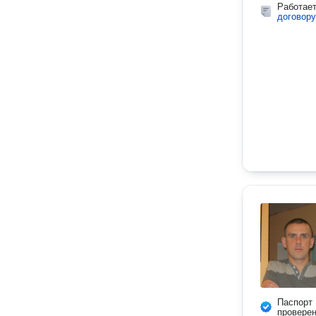
Работае
договору
Паспорт
провере