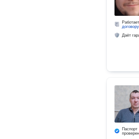
Работае
договору
Даёт гар
Паспорт
провере