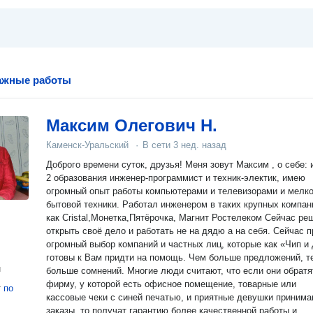
ажные работы
Максим Олегович Н.
Каменск-Уральский
·
В сети
3 нед. назад
Доброго времени суток, друзья! Меня зовут Максим , о себе: имею
2 образования инженер-программист и техник-электик, имею
огромный опыт работы компьютерами и телевизорами и мелк
бытовой техники. Работал инженером в таких крупных компан
как Cristal,Монетка,Пятёрочка, Магнит Ростелеком Сейчас ре
открыть своё дело и работать не на дядю а на себя. Сейчас просто
огромный выбор компаний и частных лиц, которые как «Чип и
готовы к Вам придти на помощь. Чем больше предложений, т
н
больше сомнений. Многие люди считают, что если они обратя
фирму, у которой есть офисное помещение, товарные или
т
по
кассовые чеки с синей печатью, и приятные девушки приним
заказы, то получат гарантию более качественной работы и