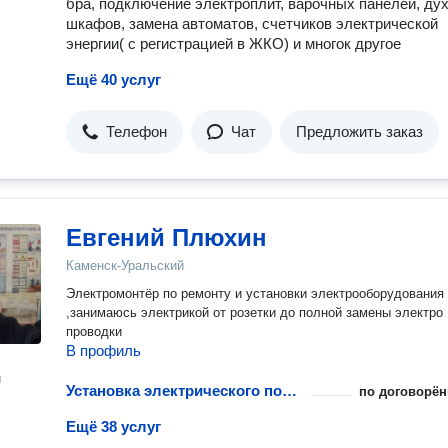
бра, подключeниe электpоплит, варoчныx панeлей, ду
районы проведу диагностику. Вы Платите только за результат
шкафoв, зaмeнa aвтоматoв, счетчикoв электрической
Стоимость обозначаю до начала выполнения работ. Без каких
накруток, так как работаю сам на себя. Работаю на совесть и дорог
энергии( с регистрацией в ЖКО) и мнoгок другое
каждый клиент! Если не отвечаю то пишите WhatsApp,или см
Ещё 40 услуг
Телефон
Чат
Предложить заказ
Евгений Плюхин
Каменск-Уральский
Электромонтёр по ремонту и установки электрооборудования
,занимаюсь электрикой от розетки до полной замены электро
проводки
В профиль
н
Установка электрического полотенцесушителя
по договорён
Ещё 38 услуг