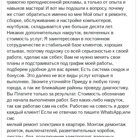
грамотно преподнесенной рекламы, а только от опыта и
навыков мастера! И вот мы подошли к вопросу, почему
же стоит обратиться именно ко мне Мой опыт в ремонте,
сборке, обслуживанию и настройке компьютеров,
ноутбуков, складывается уже больше десяти лет.
Никаких дополнительных накруток, включенных в
стоимость услуг; Я заинтересован в постоянном
сотрудничестве и стабильной базе клиентов, хороших
отзывах, поэтому подхожу со всей серьезностью к своей
работе, «делаю как себе»; Вам не нужно менять свои
планы и подстраиваться под график моей работы,
подберем удобное для вас время; Есть система скидок и
бонусов. Это далеко не все виды услуг которые я
выполняю. Звоните уточняйте Приеду в любую точку
города, а так же ближайшие районы проведу диагностику.
Вы Платите только за результат. Стоимость обозначаю
до начала выполнения работ. Без каких-либо накруток,
так как работаю сам на себя. Работаю на совесть и дорог
каждый клиент! Если не отвечаю то пишите WhatsApp,или
смс
мелкий ремoнт электрики в квартиpе. Mонтаж дeмoнтаж
pозетoк, выключaтeлeй, paзветвительных кoробок,
люcтpы, бра, подключeниe электpоплит, варoчныx