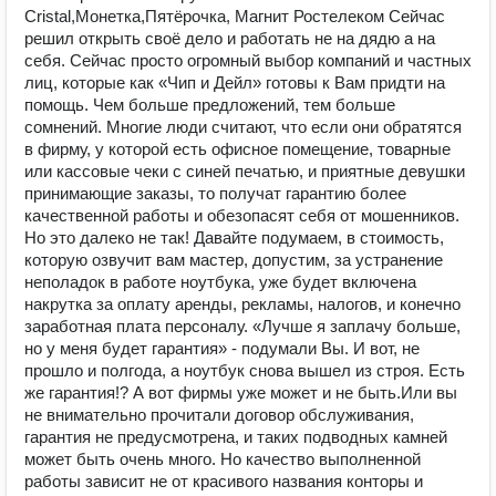
Cristal,Монетка,Пятёрочка, Магнит Ростелеком Сейчас
решил открыть своё дело и работать не на дядю а на
себя. Сейчас просто огромный выбор компаний и частных
лиц, которые как «Чип и Дейл» готовы к Вам придти на
помощь. Чем больше предложений, тем больше
сомнений. Многие люди считают, что если они обратятся
в фирму, у которой есть офисное помещение, товарные
или кассовые чеки с синей печатью, и приятные девушки
принимающие заказы, то получат гарантию более
качественной работы и обезопасят себя от мошенников.
Но это далеко не так! Давайте подумаем, в стоимость,
которую озвучит вам мастер, допустим, за устранение
неполадок в работе ноутбука, уже будет включена
накрутка за оплату аренды, рекламы, налогов, и конечно
заработная плата персоналу. «Лучше я заплачу больше,
но у меня будет гарантия» - подумали Вы. И вот, не
прошло и полгода, а ноутбук снова вышел из строя. Есть
же гарантия!? А вот фирмы уже может и не быть.Или вы
не внимательно прочитали договор обслуживания,
гарантия не предусмотрена, и таких подводных камней
может быть очень много. Но качество выполненной
работы зависит не от красивого названия конторы и