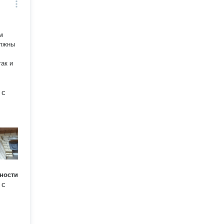
м
олжны
так и
 с
ности
 с