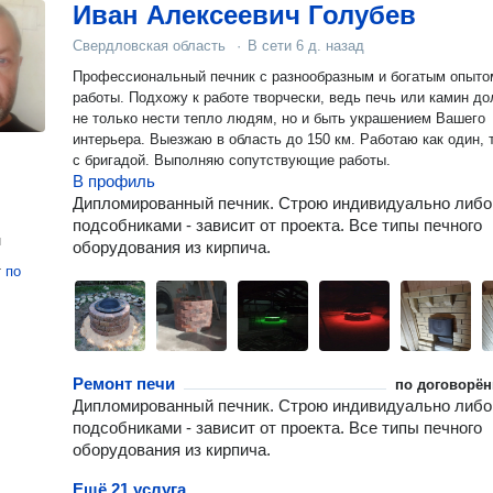
Иван Алексеевич Голубев
Свердловская область
·
В сети
6 д. назад
Профессиональный печник с разнообразным и богатым опыто
работы. Подхожу к работе творчески, ведь печь или камин д
не только нести тепло людям, но и быть украшением Вашего
интерьера. Выезжаю в область до 150 км. Работаю как один, 
с бригадой. Выполняю сопутствующие работы.
В профиль
Дипломированный печник. Строю индивидуально либо
подсобниками - зависит от проекта. Все типы печного
н
оборудования из кирпича.
т
по
Ремонт печи
по договорён
Дипломированный печник. Строю индивидуально либо
подсобниками - зависит от проекта. Все типы печного
оборудования из кирпича.
Ещё 21 услуга