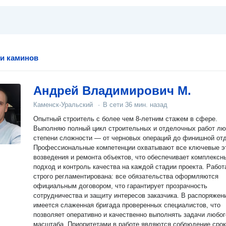
 и каминов
Андрей Владимирович М.
Каменск-Уральский
·
В сети
36 мин. назад
Опытный строитель с более чем 8-летним стажем в сфере.
Выполняю полный цикл строительных и отделочных работ л
степени сложности — от черновых операций до финишной отд
Профессиональные компетенции охватывают все ключевые э
возведения и ремонта объектов, что обеспечивает комплексн
подход и контроль качества на каждой стадии проекта. Работа
строго регламентирована: все обязательства оформляются
официальным договором, что гарантирует прозрачность
сотрудничества и защиту интересов заказчика. В распоряжен
имеется слаженная бригада проверенных специалистов, что
позволяет оперативно и качественно выполнять задачи любог
масштаба. Приоритетами в работе являются соблюдение срок