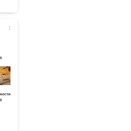
в
ности
в