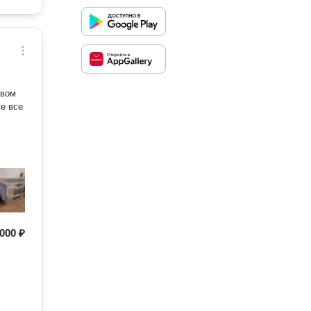
твом
е все
000 ₽