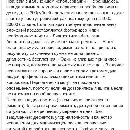
нюансам в дальнейшем использовании - Не занимаюсь,
стандартными для многих сервисов переобувочными в
духе да, за 300рублей сделаем и опосля не говорю в духе
знаете у вас тут ревизия/брак поэтому цена на 1000-
30000 больше. Если аппарат требует дополнительных
вложений предоставляются фото/видео и при
необходимости чеки. - Диагностика абсолютно
бесплатная даже в случае отказа от ремонта. - Если
оглашена сумма и производимые работы не привели к
результату озвученная сумма не оплачивается,
диагностика бесплатная. - Один из главных принципов -
не навреди, возможно получится у кого-то ещё. - В случае
невозможности справится своими силами рекомендую
людей профильно занимающихся теми или иным
вопросами. Периодически могут не приходить
оповещения, поэтому если не дозвонились пишите а если
не отвечаю на сообщения звоните.
Бесплатная диагностика (в том числе при отказе от
ремонта), быстрые сроки ремонта, доступной объяснение
ситуации, путей решения, умеренные цены, без
выдуманных дефектов, упор на точность и качество
исполнения для минимизации рисков неприятных
ситуаций (не работаю на скорость). График и дату, на