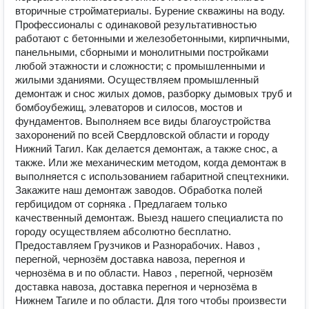
вторичные стройматериалы. Бурение скважины на воду.
Профессионалы с одинаковой результативностью
работают с бетонными и железобетонными, кирпичными,
панельными, сборными и монолитными постройками
любой этажности и сложности; с промышленными и
жилыми зданиями. Осуществляем промышленный
демонтаж и снос жилых домов, разборку дымовых труб и
бомбоубежищ, элеваторов и силосов, мостов и
фундаментов. Выполняем все виды благоустройства
захоронений по всей Свердловской области и городу
Нижний Тагил. Как делается демонтаж, а также снос, а
также. Или же механическим методом, когда демонтаж в
выполняется с использованием габаритной спецтехники.
Закажите наш демонтаж заводов. Обработка полей
гербицидом от сорняка . Предлагаем только
качественный демонтаж. Выезд нашего специалиста по
городу осуществляем абсолютно бесплатно.
Предоставляем Грузчиков и Разнорабочих. Навоз ,
перегной, чернозём доставка навоза, перегноя и
чернозёма в и по области. Навоз , перегной, чернозём
доставка навоза, доставка перегноя и чернозёма в
Нижнем Тагиле и по области. Для того чтобы произвести