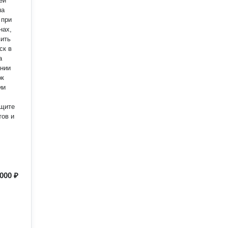
ей
 при
нах,
ск в
а
ении
ок
ии
ащите
тов и
000 ₽