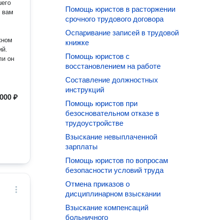
шего
Помощь юристов в расторжении
ь вам
срочного трудового договора
Оспаривание записей в трудовой
книжке
ий.
Помощь юристов с
ли он
восстановлением на работе
Составление должностных
инструкций
000 ₽
Помощь юристов при
безосновательном отказе в
трудоустройстве
Взыскание невыплаченной
зарплаты
Помощь юристов по вопросам
безопасности условий труда
Отмена приказов о
дисциплинарном взыскании
Взыскание компенсаций
больничного