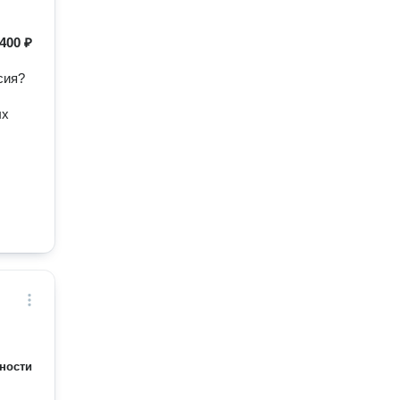
400 ₽
сия?
ых
ности