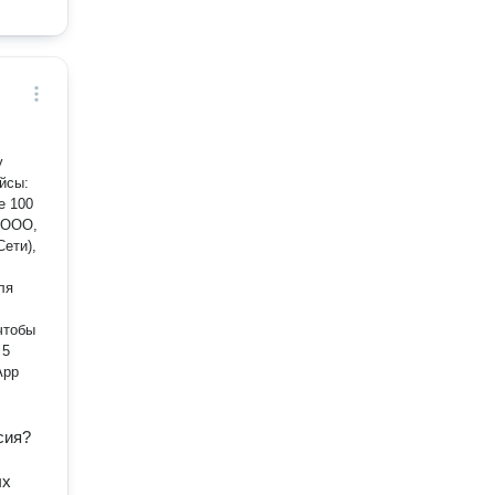
у
е 100
а ООО,
Сети),
ля
App
сия?
ых