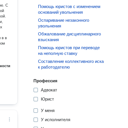
ю. С
Помощь юристов с изменением
кой
оснований увольнения
кой.
Оспаривание незаконного
м,
увольнения
Обжалование дисциплинарного
 в в
взыскания
ном
Помощь юристов при переводе
на неполную ставку
Составление коллективного иска
ности
к работодателю
Профессия
Адвокат
Юрист
У меня
У исполнителя