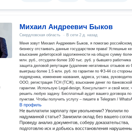
Михаил Андреевич Быков
Свердловская область
·
В сети
2 д. назад
Меня зовут Михаил Андреевич Быков, я помогаю российском
бизнесу отстаивать данные государством права! Успешные кейсы:
взыскание дебиторской задолженности на общую сумму боле
млн. руб., отсудили более 100 тыс. руб. у бывшего работник
защита деловой репутации (удаление негативных отзывов из 
выигрыш более 1.5 млн. руб. по гарантии по ФЗ-44 со стороны
подрядчика, изменение названия, адреса, устава, руководите
ООО, регистрация ТСН (ТСЖ), взыскание денег по банковской
н
гарантии. Использую Legal-design, Консультант+ и свой мозг, чтобы
решить любую задачу. Бесплатный аудит вашего договора по 5
пунктам. Чтобы получить услугу – пишите в Telegram / Whats
В профиль
Не выплатили зарплату при увольнении? Уволили по
надуманной статье? Занизили оклад без вашего согла
Проведу анализ документов, соберу доказательства,
подготовлю иск и добьюсь восстановления нарушенн