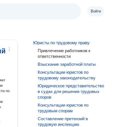
Войти
Юристы по трудовому праву
ый
Привлечение работников к
ответственности
Взыскание заработной платы
Консультации юристов по
трудовому законодательству
яет
ри
Юридическое представительство
сти по
в судах для решения трудовых
споров
ик
Консультации юристов по
е
трудовым спорам
Составление претензий в
/
трудовую инспекцию