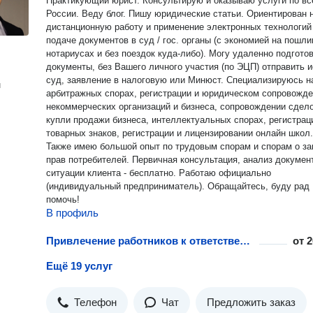
Практикующий юрист. Консультирую и оказываю услуги по вс
России. Веду блог. Пишу юридические статьи. Ориентирован на
дистанционную работу и применение электронных технологий
подаче документов в суд / гос. органы (с экономией на пошли
нотариусах и без поездок куда-либо). Могу удаленно подготовить
документы, без Вашего личного участия (по ЭЦП) отправить и
суд, заявление в налоговую или Минюст. Специализируюсь н
н
арбитражных спорах, регистрации и юридическом сопровожд
некоммерческих организаций и бизнеса, сопровождении сдел
купли продажи бизнеса, интеллектуальных спорах, регистрац
товарных знаков, регистрации и лицензировании онлайн школ.
Также имею большой опыт по трудовым спорам и спорам о з
прав потребителей. Первичная консультация, анализ докумен
ситуации клиента - бесплатно. Работаю официально
(индивидуальный предприниматель). Обращайтесь, буду рад
помочь!
В профиль
Привлечение работников к ответственности
от
2
Ещё 19 услуг
Телефон
Чат
Предложить заказ