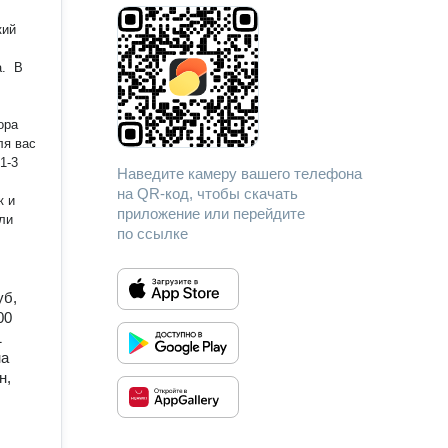
кий
 ​ В
ля вас
Наведите камеру вашего телефона
на QR-код, чтобы скачать
к и
приложение или перейдите
ли
по ссылке
уб,
00
1
на
н,