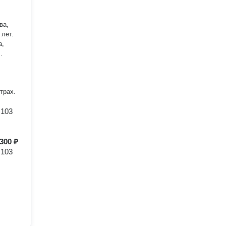
ва,
а,
…
трах.
 103
300 ₽
 103