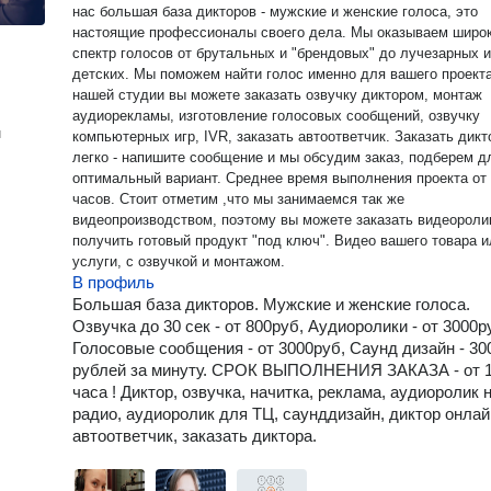
нас большая база дикторов - мужские и женские голоса, это
настоящие профессионалы своего дела. Мы оказываем широ
спектр голосов от брутальных и "брендовых" до лучезарных и
детских. Мы поможем найти голос именно для вашего проекта.
нашей студии вы можете заказать озвучку диктором, монтаж
аудиорекламы, изготовление голосовых сообщений, озвучку
н
компьютерных игр, IVR, заказать автоответчик. Заказать диктора
легко - напишите сообщение и мы обсудим заказ, подберем д
оптимальный вариант. Среднее время выполнения проекта от 1-3
часов. Стоит отметим ,что мы занимаемся так же
видеопроизводством, поэтому вы можете заказать видеороли
получить готовый продукт "под ключ". Видео вашего товара и
услуги, с озвучкой и монтажом. ​
В профиль
Большая база дикторов. Мужские и женские голоса.
Озвучка до 30 сек - от 800руб, Аудиоролики - от 3000р
Голосовые сообщения - от 3000руб, Саунд дизайн - 30
рублей за минуту. СРОК ВЫПОЛНЕНИЯ ЗАКАЗА - от 
часа ! Диктор, озвучка, начитка, реклама, аудиоролик 
радио, аудиоролик для ТЦ, саунддизайн, диктор онлай
автоответчик, заказать диктора.