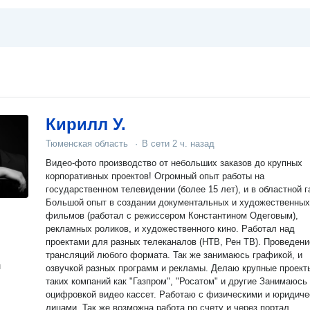
Кирилл У.
Тюменская область
·
В сети
2 ч. назад
Видео-фото производство от небольших заказов до крупных
корпоративных проектов! Огромный опыт работы на
государственном телевидении (более 15 лет), и в областной г
Большой опыт в создании документальных и художественных
фильмов (работал с режиссером Константином Одеговым),
рекламных роликов, и художественного кино. Работал над
проектами для разных телеканалов (НТВ, Рен ТВ). Проведени
трансляций любого формата. Так же занимаюсь графикой, и
н
озвучкой разных программ и рекламы. Делаю крупные проект
таких компаний как "Газпром", "Росатом" и другие Занимаюсь
оцифровкой видео кассет. Работаю с физическими и юридическими
лицами. Так же возможна работа по счету и через портал