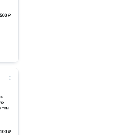
500 ₽
ею
ую
в том
100 ₽