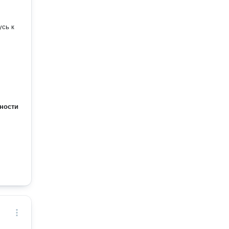
усь к
ности