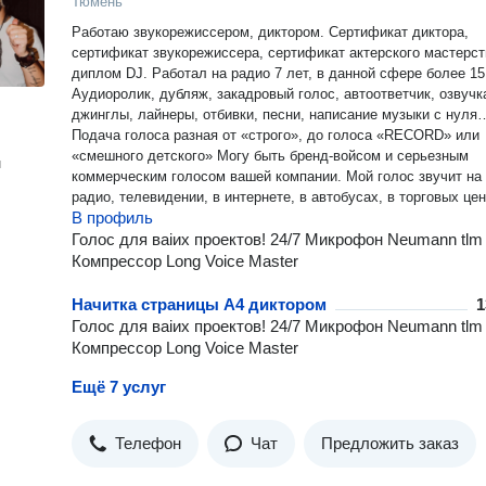
Тюмень
Работаю звукорежиссером, диктором. Сертификат диктора,
сертификат звукорежиссера, сертификат актерского мастерст
диплом DJ. Работал на радио 7 лет, в данной сфере более 15 лет.
Аудиоролик, дубляж, закадровый голос, автоответчик, озвучк
джинглы, лайнеры, отбивки, песни, написание музыки с нуля
Подача голоса разная от «строго», до голоса «RECORD» или
«смешного детского» Могу быть бренд-войсом и серьезным
н
коммерческим голосом вашей компании. Мой голос звучит на
радио, телевидении, в интернете, в автобусах, в торговых цен
В профиль
Голос для ваiих проектов! 24/7 Микрофон Neumann tlm
Компрессор Long Voice Master
Начитка страницы A4 диктором
1
Голос для ваiих проектов! 24/7 Микрофон Neumann tlm
Компрессор Long Voice Master
Ещё 7 услуг
Телефон
Чат
Предложить заказ