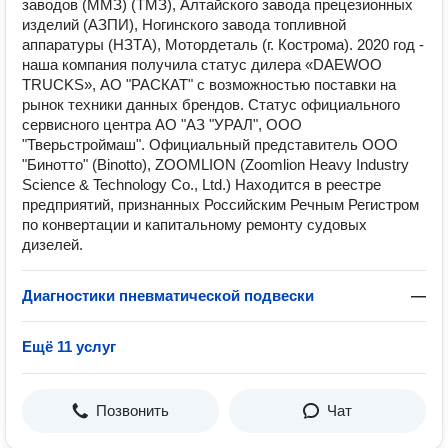
заводов (ММЗ) (ТМЗ), Алтайского завода прецезионных
изделий (АЗПИ), Ногинского завода топливной
аппаратуры (НЗТА), Мотордеталь (г. Кострома). 2020 год -
наша компания получила статус дилера «DAEWOO
TRUCKS», АО "РАСКАТ" с возможностью поставки на
рынок техники данных брендов. Статус официального
сервисного центра АО "АЗ "УРАЛ", ООО
"Тверьстроймаш". Официальный представитель ООО
"Бинотто" (Binotto), ZOOMLION (Zoomlion Heavy Industry
Science & Technology Co., Ltd.) Находится в реестре
предприятий, признанных Российским Речным Регистром
по конвертации и капитальному ремонту судовых
дизелей.
Диагностики пневматической подвески
—
Ещё 11 услуг
Позвонить
Чат