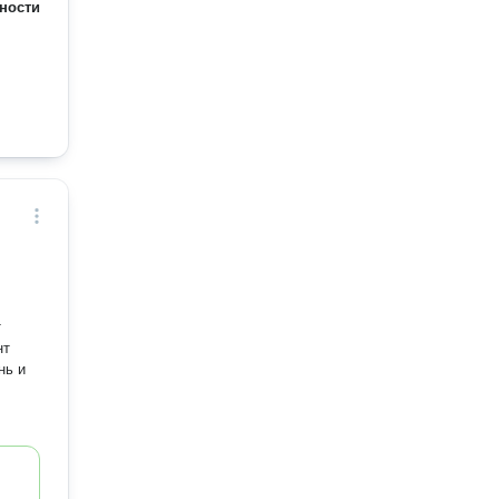
ности
т
нь и