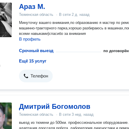
Араз М.
Тюменская область
·
В сети
2 д. назад
Минуточку вашего внимания,по образованию я мастер по рем
машинно-тракторного парка,хорошо разбираюсь в машинах,по
всеми навыками)спасибо за внимания
В профиль
Срочный выезд
по договорён
Ещё 15 услуг
н
Телефон
Дмитрий Богомолов
Тюменская область
·
В сети
3 нед. назад
выезд из тюмени до 500км. профессиональное оборудование.
адаптация дросселя,робота. лаборатория диагностики и ремо