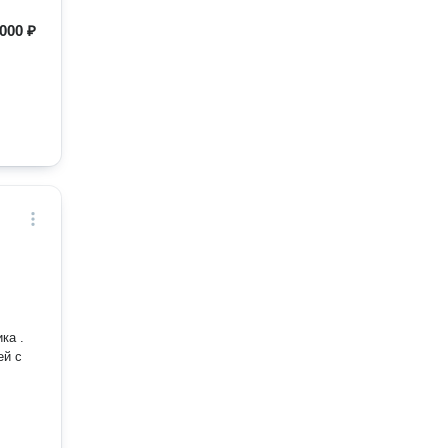
000 ₽
ка .
ей с