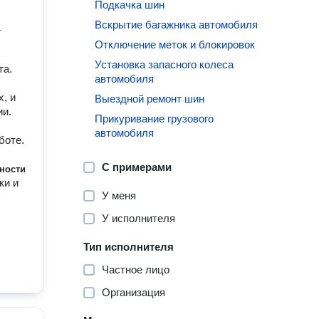
Подкачка шин
Вскрытие багажника автомобиля
.
Отключение меток и блокировок
Установка запасного колеса
та.
автомобиля
, и
Выездной ремонт шин
ии.
Прикуривание грузового
автомобиля
боте.
С примерами
ности
ки и
У меня
У исполнителя
Тип исполнителя
Частное лицо
Организация