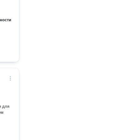
ности
и для
ем