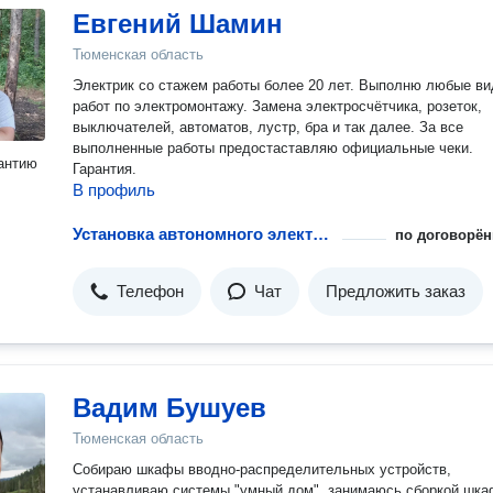
Евгений Шамин
Тюменская область
Электрик со стажем работы более 20 лет. Выполню любые в
работ по электромонтажу. Замена электросчётчика, розеток,
выключателей, автоматов, лустр, бра и так далее. За все
выполненные работы предостаставляю официальные чеки.
антию
Гарантия.
В профиль
Установка автономного электроснабжения
по договорён
Телефон
Чат
Предложить заказ
Вадим Бушуев
Тюменская область
Собираю шкафы вводно-распределительных устройств,
устанавливаю системы "умный дом", занимаюсь сборкой шк