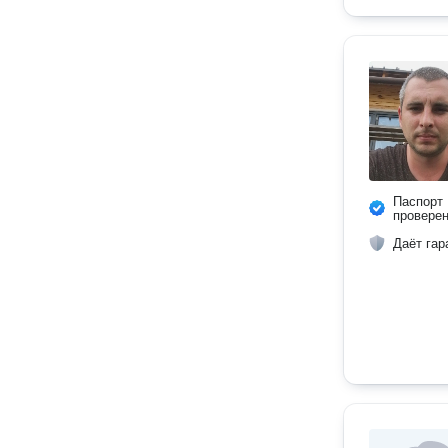
Паспорт
провере
Даёт гар