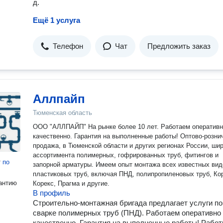
д.
Ещё 1 услуга
Телефон
Чат
Предложить заказ
Аллпайп
Тюменская область
ООО "АЛЛПАЙП" На рынке более 10 лет. Работаем оперативн
качественно. Гарантия на выполненные работы! Оптово-розничная
продажа, в Тюменской области и других регионах России, ши
ассортимента полимерных, гофрированных труб, фитингов и
т
по
запорной арматуры. Имеем опыт монтажа всех известных видов
пластиковых труб, включая ПНД, полипропиленовых труб, Ко
антию
Корекс, Прагма и другие.
В профиль
Строительно-монтажная бригада предлагает услуги по
сварке полимерных труб (ПНД). Работаем оперативно
качественно. Гарантия на выполненные работы! Рабо