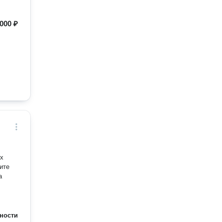
000 ₽
ых
ите
ности