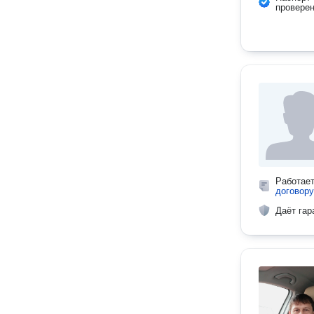
провере
Работае
договору
Даёт гар