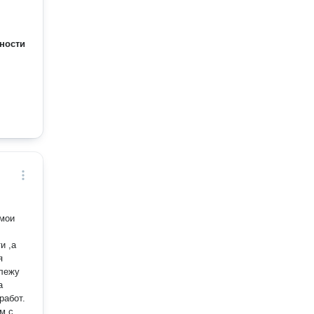
ности
 мои
и ,а
я
а
работ.