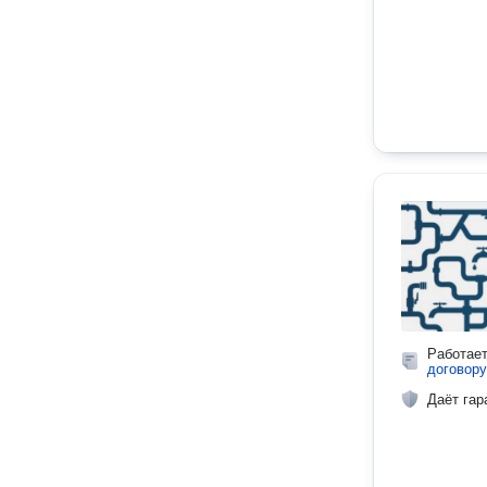
Работае
договору
Даёт гар