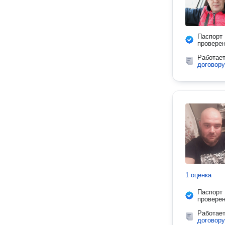
Паспорт
провере
Работае
договору
1 оценка
Паспорт
провере
Работае
договору