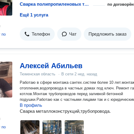
Сварка полипропиленовых труб
по договорён
Ещё 1 услуга
н
Телефон
Чат
Предложить заказ
т
по
Алексей Абильев
Тюменская область
·
В сети
2 нед. назад
Работаю в сфере монтажа сантех.систем более 10 лет.монта
отопления,водопровода в частных домах под ключ. Ремонт газовых
котлов.Монтаж трубопроводов перед заливкой бетонной
подушки.Работаю как с частными лицами так и с юридически
В профиль
Сварка металлоконструкций,трубопровода.
н
т
по