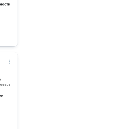
ности
ж
ми.