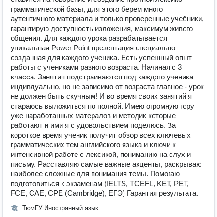
грамматической базы, для этого берем много
аутентичного материала и только проверенные учебники,
гарантирую доступность изложения, максимум живого
общения. Для каждого урока разрабатывается
уникальная Power Point презентация специально
созданная для каждого ученика. Есть успешный опыт
работы с учениками разного возраста. Начиная с 3
класса. Занятия подстраиваются под каждого ученика
индивдуально, но не зависимо от возраста главное - урок
не должен быть скучным! И во время своих занятий я
стараюсь выложиться по полной. Имею огромную гору
уже наработанных матералов и методик которые
работают и ими я с удовольствием поделюсь. За
короткое время ученик получит обзор всех ключевых
грамматических тем английского языка и ключи к
интенсивной работе с лексикой, пониманию на слух и
письму. Расставляю самые важные акценты, раскрываю
наиболее сложные для понимания темы. Помогаю
подготовиться к экзаменам (IELTS, TOEFL, KET, PET,
FCE, CAE, CPE (Cambridge), ЕГЭ) Гарантия результата.
ТюмГУ Иностранный язык