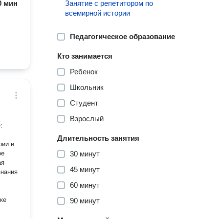
60 мин
Занятие с репетитором по
всемирной истории
Педагогическое образование
Кто занимается
Ребенок
Школьник
Студент
Взрослый
:
Длительность занятия
рии и
ое
30 минут
ая
45 минут
знания
60 минут
ке
90 минут