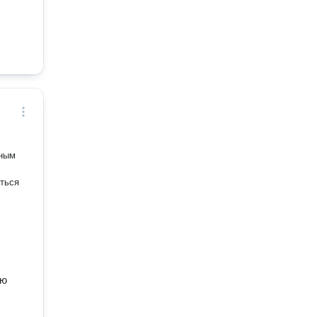
пным
ться
лю