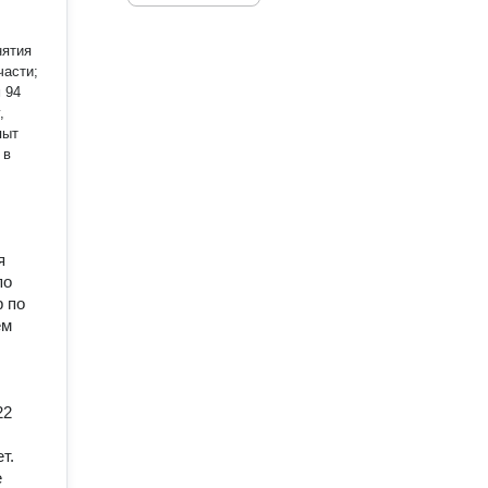
,
я
по
р по
ем
;
22
т.
е