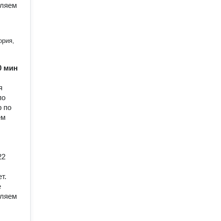
еляем
ория,
60 мин
я
по
р по
ем
;
22
т.
е
еляем