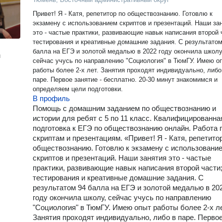
Привет! Я - Катя, репетитор по обществознанию. Готовлю к
экзамену с использованием скриптов и презентаций. Наши занятия
это - частые практики, развивающие навык написания второй части;
тестирования и креативные домашние задания. С результатом 94
балла на ЕГЭ и золотой медалью в 2022 году окончила школу
н
сейчас учусь по направлению "Социология" в ТюмГУ. Имею опыт
работы более 2-х лет. Занятия проходят индивидуально, либо в
паре. Первое занятие - бесплатно. 20-30 минут знакомимся и
определяем цели подготовки.
В профиль
Помощь с домашним заданием по обществознанию и
истории для ребят с 5 по 11 класс. Квалифицированна
подготовка к ЕГЭ по обществознанию онлайн. Работа 
скриптам и презентациям. «Привет! Я - Катя, репетито
обществознанию. Готовлю к экзамену с использовани
скриптов и презентаций. Наши занятия это - частые
практики, развивающие навык написания второй части
тестирования и креативные домашние задания. С
результатом 94 балла на ЕГЭ и золотой медалью в 20
году окончила школу, сейчас учусь по направлению
"Социология" в ТюмГУ. Имею опыт работы более 2-х ле
Занятия проходят индивидуально, либо в паре. Перво