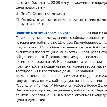
занятие - бесплатно. 20-30 минут знакомимся и опред
цели подготовки»
ТюмГУ, Социология, бакалавр
Общий курс, история, история россии, егэ, всемирная ист
курс занятий, огэ
Занятие с репетитором по истории
от
500 ₽ / 
Помощь с домашним заданием по обществознанию и
истории для ребят с 5 по 11 класс. Квалифицированна
подготовка к ЕГЭ по обществознанию онлайн. Работа 
скриптам и презентациям. «Привет! Я - Катя, репетито
обществознанию. Готовлю к экзамену с использовани
скриптов и презентаций. Наши занятия это - частые
практики, развивающие навык написания второй части
тестирования и креативные домашние задания. С
результатом 94 балла на ЕГЭ и золотой медалью в 20
году окончила школу, сейчас учусь по направлению
"Социология" в ТюмГУ. Имею опыт работы более 2-х ле
Занятия проходят индивидуально, либо в паре. Перво
занятие - бесплатно. 20-30 минут знакомимся и опред
цели подготовки»