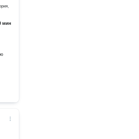
ория,
60 мин
лю