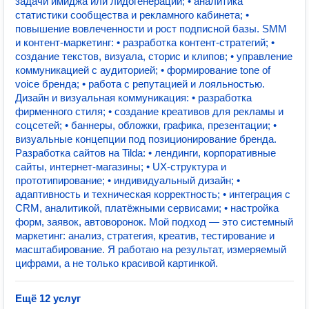
задачи имиджа или лидогенерации; • аналитика
статистики сообщества и рекламного кабинета; •
повышение вовлеченности и рост подписной базы. SMM
и контент-маркетинг: • разработка контент-стратегий; •
создание текстов, визуала, сторис и клипов; • управление
коммуникацией с аудиторией; • формирование tone of
voice бренда; • работа с репутацией и лояльностью.
Дизайн и визуальная коммуникация: • разработка
фирменного стиля; • создание креативов для рекламы и
соцсетей; • баннеры, обложки, графика, презентации; •
визуальные концепции под позиционирование бренда.
Разработка сайтов на Tilda: • лендинги, корпоративные
сайты, интернет-магазины; • UX-структура и
прототипирование; • индивидуальный дизайн; •
адаптивность и техническая корректность; • интеграция с
CRM, аналитикой, платёжными сервисами; • настройка
форм, заявок, автоворонок. Мой подход — это системный
маркетинг: анализ, стратегия, креатив, тестирование и
масштабирование. Я работаю на результат, измеряемый
цифрами, а не только красивой картинкой.
Ещё 12 услуг