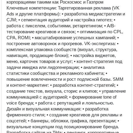
корпорациями такими как Роскосмос и Газпром
Ключевые компетенции: Таргетированная реклама (VK
Ads и другие платформы): • разработка медиастратегии и
CJM; • сегментация аудиторий и настройка гипотез; •
работа с пикселем, событиями, ретаргетингом; • A/B-
тестирование креативов и связок; • оптимизация по CPL,
CPA, ROMI; • масштабирование успешных кампаний; •
построение автоворонок и прогревов. VK-экспертиза: •
комплексная упаковка сообществ (визуал, структура,
навигация, продающие блоки); • настройка виджетов,
меню, карточек товаров и услуг; • контент-стратегия под
задачи имиджа или лидогенерации; • аналитика
статистики сообщества и рекламного кабинета; •
повышение вовлеченности и рост подписной базы. SMM
и контент-маркетинг: • разработка контент-стратегий; •
создание текстов, визуала, сторис и клипов; • управление
коммуникацией с аудиторией; • формирование tone of
voice бренда; • работа с репутацией и лояльностью.
Дизайн и визуальная коммуникация: • разработка
фирменного стиля; • создание креативов для рекламы и
соцсетей; • баннеры, обложки, графика, презентации; •
визуальные концепции под позиционирование бренда.
Разработка сайтов на Tilda: • лендинги, корпоративные