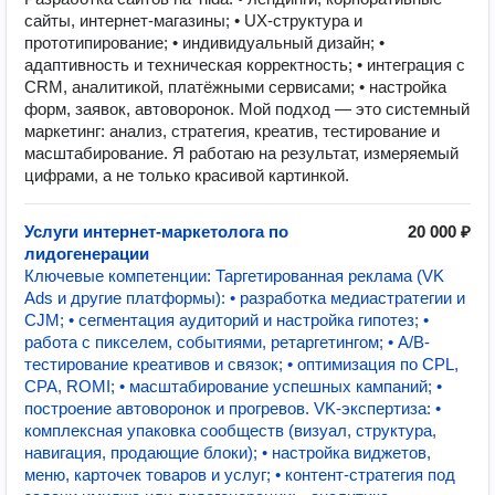
сайты, интернет-магазины; • UX-структура и
прототипирование; • индивидуальный дизайн; •
адаптивность и техническая корректность; • интеграция с
CRM, аналитикой, платёжными сервисами; • настройка
форм, заявок, автоворонок. Мой подход — это системный
маркетинг: анализ, стратегия, креатив, тестирование и
масштабирование. Я работаю на результат, измеряемый
цифрами, а не только красивой картинкой.
Услуги интернет-маркетолога по
20 000 ₽
лидогенерации
Ключевые компетенции: Таргетированная реклама (VK
Ads и другие платформы): • разработка медиастратегии и
CJM; • сегментация аудиторий и настройка гипотез; •
работа с пикселем, событиями, ретаргетингом; • A/B-
тестирование креативов и связок; • оптимизация по CPL,
CPA, ROMI; • масштабирование успешных кампаний; •
построение автоворонок и прогревов. VK-экспертиза: •
комплексная упаковка сообществ (визуал, структура,
навигация, продающие блоки); • настройка виджетов,
меню, карточек товаров и услуг; • контент-стратегия под