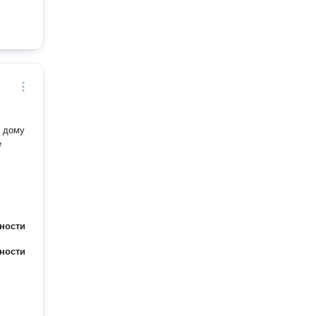
о дому
ности
ности