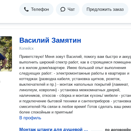
Телефон
Чат
Предложить заказ
Василий Замятин
Копейск
Приветствую! Меня зовут Василий, помогу вам быстро и акку
выполнить широкий спектр работ, как в строящемся помещени
и в жилом доме/квартире. Имею большой опыт выполнения
следующих работ: - электромонтажные работы в квартирах и
коттеджах (разводка кабеля, установка щитков, розеток,
н
выключателей и пр.) - монтаж напольных покрытий (ламинат,
линолеум, ковролин) - установка межкомнатных дверей,
наличников, откосов - сборка и монтаж кухонь/ мебели - уста
и подключение бытовой техники и сантехприборов - установка
смесителей На связи в любое время! Готов сделать ваш ремонт
более спокойным и приятным!
В профиль
Монтаж штанги для душевой шторки
по договорён