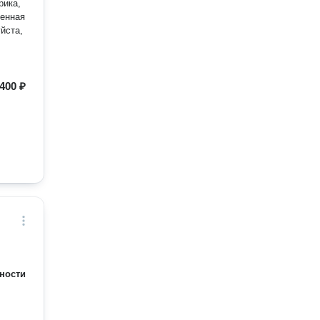
рика,
400 ₽
ности