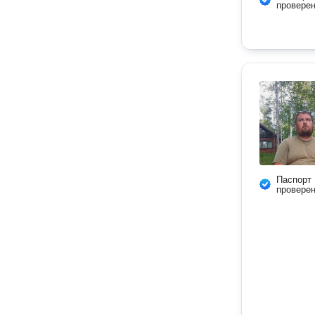
провере
Паспорт
провере