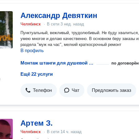
Александр Девяткин
Челябинск
·
В сети
3 нед. назад
Пунктуальный, вежливый, трудолюбивый. Не буду хвалиться,
умею многое и делаю качественно. В основном беру заказы и
раздела "муж на час", мелкий краткосрочный ремонт
В профиль
Монтаж штанги для душевой шторки
по договорён
Ещё 22 услуги
н
Телефон
Чат
Предложить заказ
Артем З.
Челябинск
·
В сети
14 ч. назад