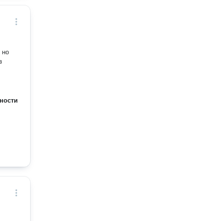
 но
з
ности